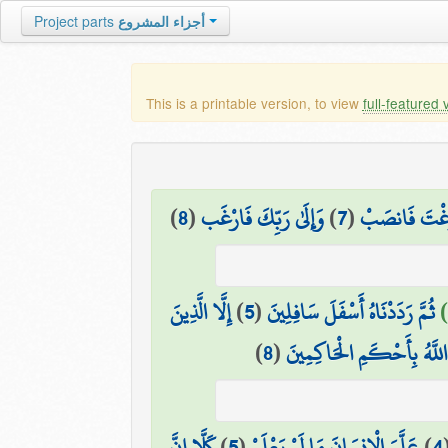
أجزاء المشروع
Project parts
This is a printable version, to view
full-featured 
َرَغْتَ فَانصَبْ
(
7
)
وَإِلَىٰ رَبِّكَ فَارْغَب
(
8
)
ثُمَّ رَدَدْنَاهُ أَسْفَلَ سَافِلِينَ
(
5
)
إِلَّا الَّذِينَ
للَّهُ بِأَحْكَمِ الْحَاكِمِينَ
(
8
)
4
)
عَلَّمَ الْإِنسَانَ مَا لَمْ يَعْلَمْ
(
5
)
كَلَّا إِنَّ