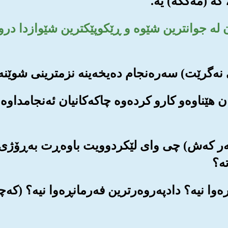
مان له جوانترین شێوه و ڕێکوپێکترین شێوازدا د
یان هێناوه‌و کارو کرده‌وه چاکه‌کانیان ئه‌نجامداوه
 سه‌ر که‌ش) چی وای لێکردوویت باوه‌ڕت به‌ڕۆژی 
ه‌؟
نڕه‌وا نیه‌؟ دادپه‌روه‌رترین فه‌رمانڕه‌وا نیه‌؟ (