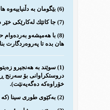
(6) بێگومان به دڵنیاییه‌وه هاوڕێ له‌گه‌ڵ ته‌نگانه‌دا خۆشی و ئاسووده‌یی هه‌ر ده‌بێت.
(7) جا کاتێك له‌کارێکی خێر ده‌بیته‌وه‌، خۆت ماندوو بکه به‌کارێکی خێری تره‌وه‌.
(8) با هه‌میشه‌و به‌رده‌وا
هان بده تا په‌روه‌ردگارت بنا
(1) سوێند به هه‌نجیرو زه‌
دروستکراوانی بۆ سه‌رنج ڕاک
خۆراوه‌که ده‌گه‌یه‌نێت).
(2) به‌کێوی طوری سینا (که خوا گفتوگۆی له‌گه‌ڵ حه‌زره‌تی موسا، له‌وێدا کرد).