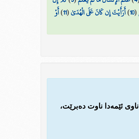
(
10
)
أَرَأَيْتَ إِن كَانَ عَلَى الْهُدَىٰ
(
11
)
أَوْ
 ناوی ئێمه‌دا ناوت ده‌برێت،