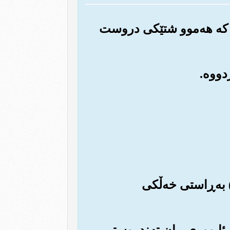
‌وه که هه‌موو شتێکی دروست
ن) به‌ڕاستی خه‌ڵکی
وی ئابووری، یان ته‌ندروستی،