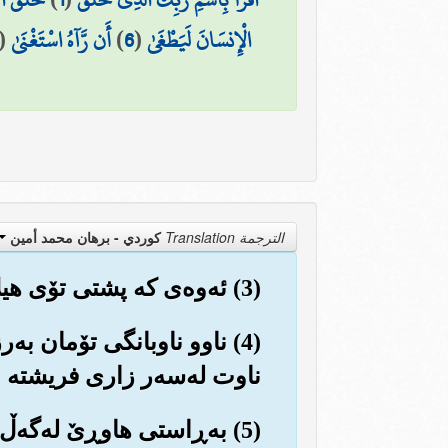
الْإِنسَانَ لَيَطْغَىٰ
(
6
)
أَن رَّآهُ اسْتَغْنَىٰ
(
الترجمة Translation
كوردي - برهان محمد أمين
(3) ئه‌وه‌ی که پشتی تۆی هیلاك و ماندوو کردبوو؟!
(4) ناوو ناوبانگی تۆمان به‌
ناوت له‌سه‌ر زاری فریشته و 
(5) به‌ڕاستی هاوڕێ له‌گه‌ڵ ته‌نگانه‌دا خۆشی و ئاسووده‌یی دێت.