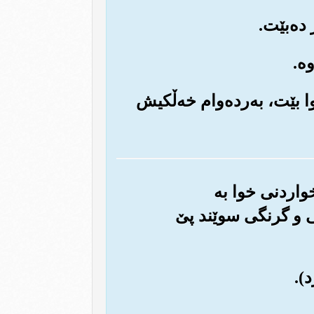
خوا بێت، به‌رده‌وام خه‌ڵکیش
خواردنی خوا به
یی و گرنگی سوێند پێ