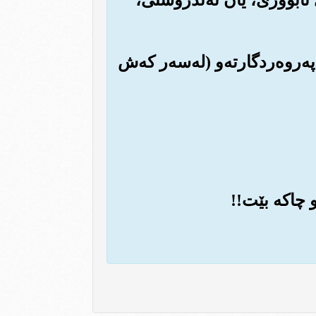
په‌روه‌ردگارته‌و (له‌سه‌ر که‌ش