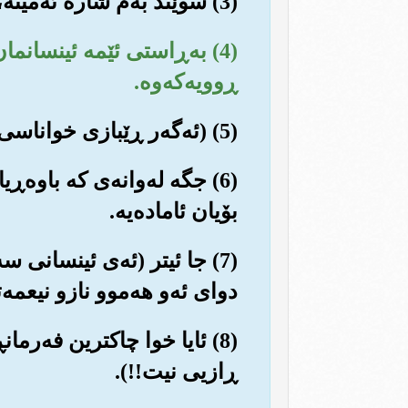
(3) سوێند به‌م شاره ئه‌مینه‌، که (مه‌ککه‌) یه‌.
(4) به‌ڕاستی ئێمه ئینسان
ڕوویه‌که‌وه‌.
(5) (ئه‌گه‌ر ڕێبازی خواناسی نه‌گرێت) سه‌ره‌نجام ده‌یخه‌ینه نزمترینی شوێنه نزمه‌کانه‌وه (له دۆزه‌خدا).
(6) جگه له‌وانه‌ی که باوه‌ڕ
بۆیان ئاماده‌یه‌.
(7) جا ئیتر (ئه‌ی ئینسانی
دوای ئه‌و هه‌موو نازو نیعمه‌ت
(8) ئایا خوا چاکترین فه‌رما
ڕازیی نیت!!).