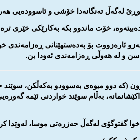
م حه‌زو ئاره‌زووت بۆ به‌ده‌ستهێنانی ڕه‌زامه‌ندی 
سن و له هه‌وڵی ڕه‌زامه‌ندی ئه‌ودا بن.
یتوون (که دوو میوه‌ی به‌سوودو به‌که‌ڵکن، سوێند 
ێشانمانه‌، به‌ڵام سوێند خواردنی ئێمه گه‌وره‌