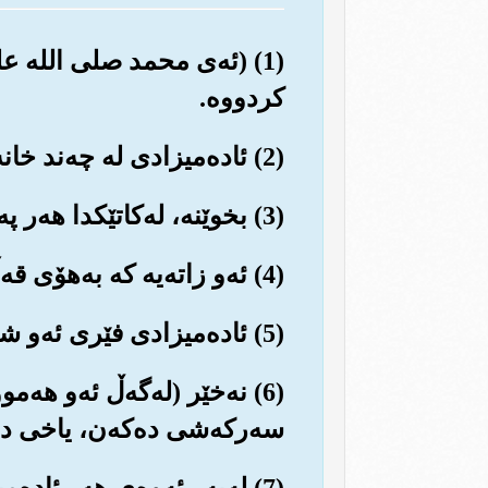
(1) (ئه‌ی محمد صلی الله ع
کردووه‌.
(2) ئاده‌میزادی له چه‌ند خانه‌یه‌کی هه‌ڵواسراو (له‌ناو منداڵداندا) دروست کردووه‌.
(3) بخوێنه‌، له‌کاتێکدا هه‌ر په‌روه‌ردگاری تۆ به‌خشنده‌یه‌.
(4) ئه‌و زاته‌یه که به‌هۆی قه‌ڵه‌مه‌وه زانستی و زانیاری فێر کردووه‌.
(5) ئاده‌میزادی فێری ئه‌و شتانه کردووه که نه‌یزانیوون.
(6) نه‌خێر (له‌گه‌ڵ ئه‌و هه
سه‌رکه‌شی ده‌که‌ن، یاخی ده‌
(7) له‌به‌ر ئه‌وه‌ی هه‌ر ئا