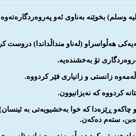
لیه وسلم) بخوێنه به‌ناوی ئه‌و په‌روه‌ردگاره‌ته
‌موو چاکه‌و ڕێزه‌دا که خوا به‌خشیویه‌تی به ئینسا
بن، سته‌م ده‌که‌ن.
ده‌میزاد هه‌ستی کرد ده‌وڵه‌مه‌ندو بێ نیازه (له‌ڕو