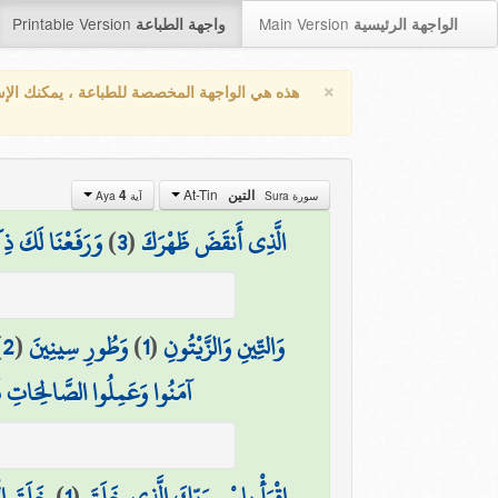
Printable Version
Main Version
الواجهة الرئيسية
واجهة الطباعة
×
هذه هي الواجهة المخصصة للطباعة ، يمكنك الإ
At-Tin
التين
4
سورة Sura
آية Aya
الَّذِي أَنقَضَ ظَهْرَكَ
(
3
)
وَرَفَعْنَا لَكَ ذِ
وَالتِّينِ وَالزَّيْتُونِ
(
1
)
وَطُورِ سِينِينَ
(
2
)
آمَنُوا وَعَمِلُوا الصَّالِحَاتِ فَ
اقْرَأْ بِاسْمِ رَبِّكَ الَّذِي خَلَقَ
(
1
)
خَلَقَ ال