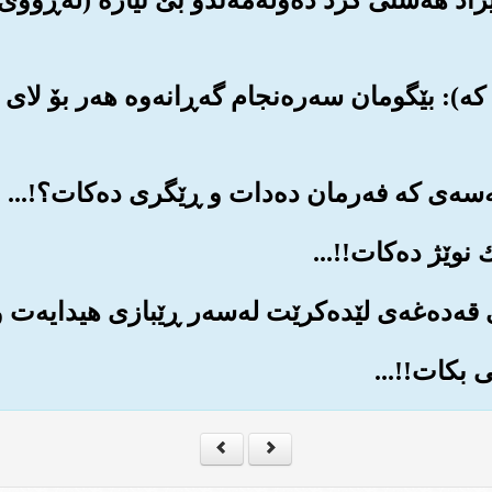
که‌): بێگومان سه‌ره‌نجام گه‌ڕانه‌وه هه‌ر بۆ لای 