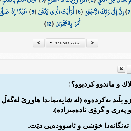
7
)
إِنَّ إِلَىٰ رَبِّكَ الرُّجْعَىٰ
(
8
)
أَرَأَيْتَ الَّذِي يَنْهَىٰ
(
9
)
عَبْدًا إِذَا صَلَّىٰ
أَمَرَ بِالتَّقْوَىٰ
(
12
)
597
الصفحة Page
رزو بڵند نه‌کرده‌وه (له شایه‌تماندا هاوڕێ له‌گه‌ڵ
په‌ری و گرۆی ئاده‌میزاده‌).