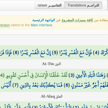
التراجــم
Translations
التفاسيــر
tafasir
ستفادة من
كافة مميزات المشروع
عبر
الواجهة الرئيسية
version
switch to the
Main interface
كْرَكَ
(
4
)
فَإِنَّ مَعَ الْعُسْرِ يُسْرًا
(
5
)
إِنَّ مَعَ الْعُسْرِ يُسْرًا
(
6
)
فَإِذَا ف
التين At-Tin
وَهَٰذَا الْبَلَدِ الْأَمِينِ
(
3
)
لَقَدْ خَلَقْنَا الْإِنسَانَ فِي أَحْسَنِ تَقْوِيمٍ (4)
لَهُمْ أَجْرٌ غَيْرُ مَمْنُونٍ
(
6
)
فَمَا يُكَذِّبُكَ بَعْدُ بِالدِّينِ
(
7
)
أَلَيْسَ ا
العلق Al-Alaq
ْإِنسَانَ مِنْ عَلَقٍ
(
2
)
اقْرَأْ وَرَبُّكَ الْأَكْرَمُ
(
3
)
الَّذِي عَلَّمَ بِالْقَلَمِ
(