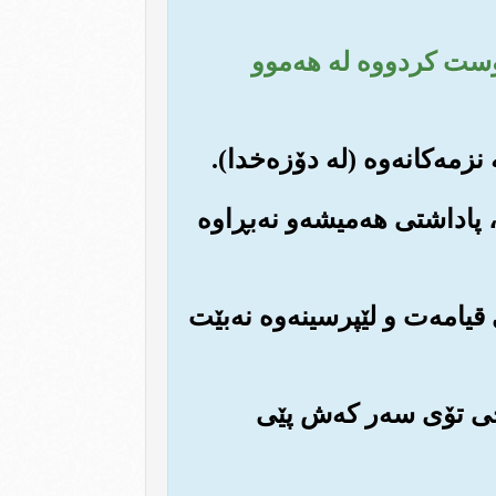
روست کردووه له هه‌موو
‌، پاداشتی هه‌میشه‌و نه‌بڕاوه
قیامه‌ت و لێپرسینه‌وه نه‌بێت
که‌چی تۆی سه‌ر که‌ش پێی