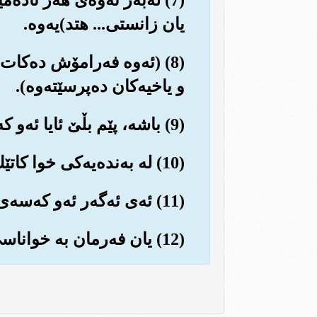
یان زانستی... هتد)یه‌وه‌.
(8) (ئه‌وه فه‌رامۆش ده‌کات 
و یاخیه‌کان ده‌پرسێته‌وه‌).
(9) باشه‌، پێم بڵێ ئایا ئه‌و که‌سه‌ی که فه‌رمان ده‌دات و ڕێگری ده‌کات؟!...
(10) له به‌نده‌یه‌کی خوا کاتێك نوێژ ده‌کات!!...
(11) ئه‌ی ئه‌گه‌ر ئه‌و که‌سه‌ی قه‌ده‌غه‌ی لێده‌کرێت له‌سه‌ر ڕێبازی هیدایه‌ت و چاکه بێت!!
(12) یان فه‌رمان به خواناسی بکات!!...