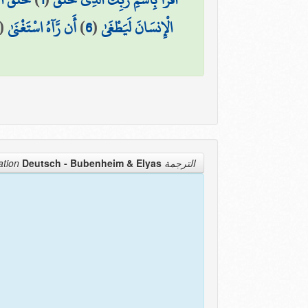
(
أَن رَّآهُ اسْتَغْنَىٰ
)
6
(
الْإِنسَانَ لَيَطْغَىٰ
Deutsch - Bubenheim & Elyas
الترجمة Translation