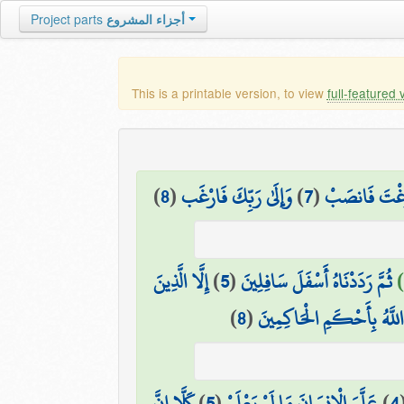
Project parts
أجزاء المشروع
This is a printable version, to view
full-featured 
)
8
(
وَإِلَىٰ رَبِّكَ فَارْغَب
)
7
(
َرَغْتَ فَانصَبْ
إِلَّا الَّذِينَ
)
5
(
ثُمَّ رَدَدْنَاهُ أَسْفَلَ سَافِلِينَ
)
8
(
للَّهُ بِأَحْكَمِ الْحَاكِمِينَ
كَلَّا إِنَّ
)
5
(
عَلَّمَ الْإِنسَانَ مَا لَمْ يَعْلَمْ
)
4