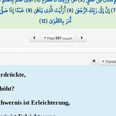
عَبْدًا إِذَا صَلَّىٰ
)
9
(
أَرَأَيْتَ الَّذِي يَنْهَىٰ
)
8
(
إِنَّ إِلَىٰ رَبِّكَ الرُّجْعَىٰ
)
7
)
12
(
أَمَرَ بِالتَّقْوَىٰ
597
الصفحة Page
erdrückte,
rhöht?
chwernis ist Erleichterung,