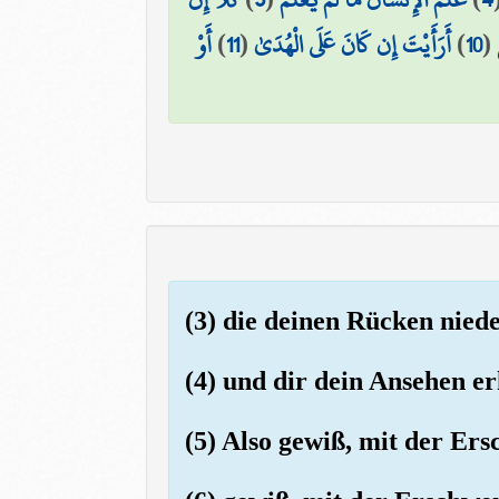
أَوْ
)
11
(
أَرَأَيْتَ إِن كَانَ عَلَى الْهُدَىٰ
)
10
(
(3) die deinen Rücken nied
(4) und dir dein Ansehen e
(5) Also gewiß, mit der Ers