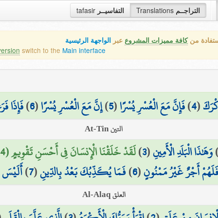
tafasir
التفاسيــر
Translations
التراجــم
ستفادة من
كافة مميزات المشروع
عبر
الواجهة الرئيسية
version
switch to the
Main interface
فَإِذَا ف
)
6
(
إِنَّ مَعَ الْعُسْرِ يُسْرًا
)
5
(
فَإِنَّ مَعَ الْعُسْرِ يُسْرًا
)
4
(
كْرَكَ
التين At-Tin
لَقَدْ خَلَقْنَا الْإِنسَانَ فِي أَحْسَنِ تَقْوِيمٍ (4)
)
3
(
وَهَٰذَا الْبَلَدِ الْأَمِينِ
أَلَيْسَ ا
)
7
(
فَمَا يُكَذِّبُكَ بَعْدُ بِالدِّينِ
)
6
(
لَهُمْ أَجْرٌ غَيْرُ مَمْنُونٍ
العلق Al-Alaq
(
الَّذِي عَلَّمَ بِالْقَلَمِ
)
3
(
اقْرَأْ وَرَبُّكَ الْأَكْرَمُ
)
2
(
ْإِنسَانَ مِنْ عَلَقٍ