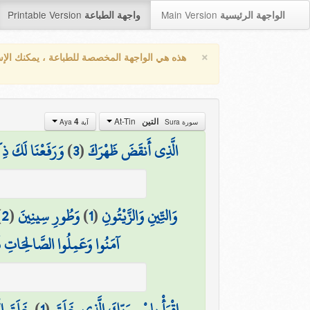
Printable Version
Main Version
الواجهة الرئيسية
واجهة الطباعة
×
هذه هي الواجهة المخصصة للطباعة ، يمكنك الإ
At-Tin
4
التين
سورة Sura
آية Aya
وَرَفَعْنَا لَكَ ذِ
)
3
(
الَّذِي أَنقَضَ ظَهْرَكَ
)
2
(
وَطُورِ سِينِينَ
)
1
(
وَالتِّينِ وَالزَّيْتُونِ
آمَنُوا وَعَمِلُوا الصَّالِحَاتِ فَ
خَلَقَ ال
)
1
(
اقْرَأْ بِاسْمِ رَبِّكَ الَّذِي خَلَقَ