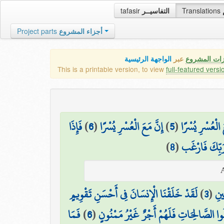
tafasir
التفاسيــر
Translations
Project parts
أجزاء المشروع
زات المشروع
عبر
الواجهة الرئيسية
This is a printable version, to view
full-featured versi
فَإِذَا
)
6
(
إِنَّ مَعَ الْعُسْرِ يُسْرًا
)
5
(
َ الْعُسْرِ يُسْرًا
)
8
(
 رَبِّكَ فَارْغَب
لَقَدْ خَلَقْنَا الْإِنسَانَ فِي أَحْسَنِ تَقْوِيمٍ
)
3
(
ِينِ
فَمَا
)
6
(
ِلُوا الصَّالِحَاتِ فَلَهُمْ أَجْرٌ غَيْرُ مَمْنُونٍ