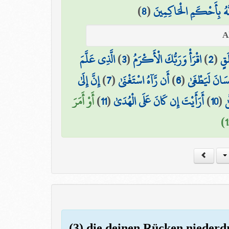
)
8
(
َّهُ بِأَحْكَمِ الْحَاكِمِينَ
الَّذِي عَلَّمَ
)
3
(
اقْرَأْ وَرَبُّكَ الْأَكْرَمُ
)
2
(
َقٍ
إِنَّ إِلَىٰ
)
7
(
أَن رَّآهُ اسْتَغْنَىٰ
)
6
(
ِنسَانَ لَيَطْغَىٰ
أَوْ أَمَرَ
)
11
(
أَرَأَيْتَ إِن كَانَ عَلَى الْهُدَىٰ
)
10
(
ٰ
(3) die deinen Rücken niederd