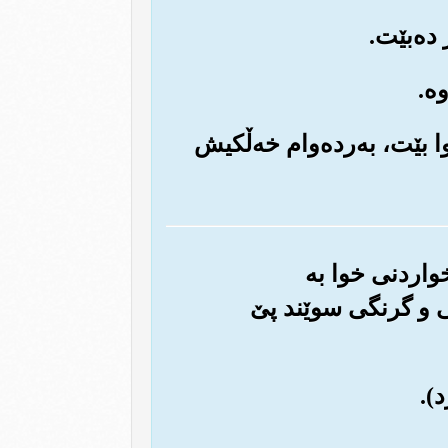
خوا بێت، به‌رده‌وام خه‌ڵکیش
خواردنی خوا به
یی و گرنگی سوێند پێ