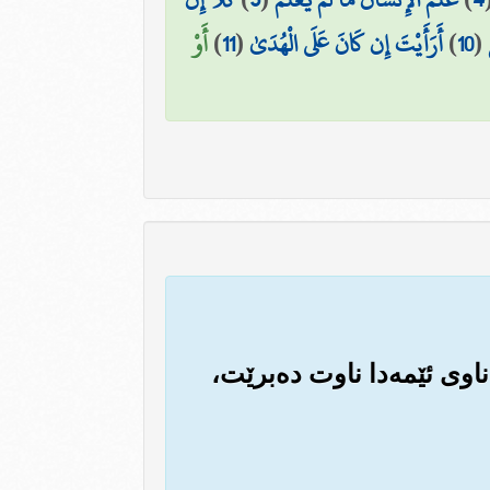
(
10
)
أَرَأَيْتَ إِن كَانَ عَلَى الْهُدَىٰ
(
11
)
أَوْ
 ناوی ئێمه‌دا ناوت ده‌برێت،