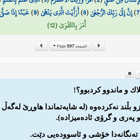
7
)
إِنَّ إِلَىٰ رَبِّكَ الرُّجْعَىٰ
(
8
)
أَرَأَيْتَ الَّذِي يَنْهَىٰ
(
9
)
عَبْدًا إِذَا صَلَّىٰ
أَمَرَ بِالتَّقْوَىٰ (12)
597
الصفحة Page
رزو بڵند نه‌کرده‌وه (له شایه‌تماندا هاوڕێ له‌گه‌ڵ
په‌ری و گرۆی ئاده‌میزاده‌).