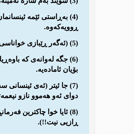
(3) سوێند به‌م شاره ئه‌مینه‌، که (مه‌ککه‌) یه‌.
(4) به‌ڕاستی ئێمه ئینسان
ڕوویه‌که‌وه‌.
(5) (ئه‌گه‌ر ڕێبازی خواناسی نه‌گرێت) سه‌ره‌نجام ده‌یخه‌ینه نزمترینی شوێنه نزمه‌کانه‌وه (له دۆزه‌خدا).
(6) جگه له‌وانه‌ی که باوه‌ڕ
بۆیان ئاماده‌یه‌.
(7) جا ئیتر (ئه‌ی ئینسانی
دوای ئه‌و هه‌موو نازو نیعمه‌ت
(8) ئایا خوا چاکترین فه‌رما
ڕازیی نیت!!).