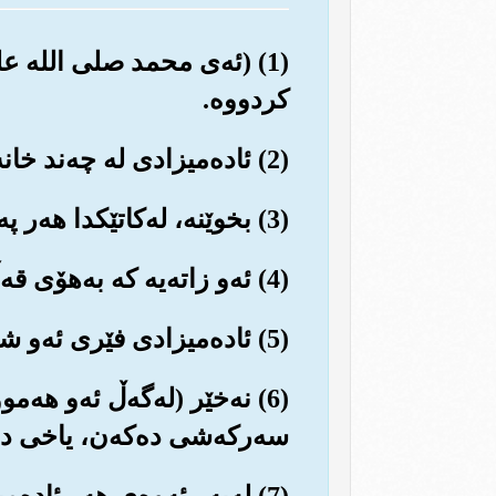
(1) (ئه‌ی محمد صلی الله ع
کردووه‌.
(2) ئاده‌میزادی له چه‌ند خانه‌یه‌کی هه‌ڵواسراو (له‌ناو منداڵداندا) دروست کردووه‌.
(3) بخوێنه‌، له‌کاتێکدا هه‌ر په‌روه‌ردگاری تۆ به‌خشنده‌یه‌.
(4) ئه‌و زاته‌یه که به‌هۆی قه‌ڵه‌مه‌وه زانستی و زانیاری فێر کردووه‌.
(5) ئاده‌میزادی فێری ئه‌و شتانه کردووه که نه‌یزانیوون.
(6) نه‌خێر (له‌گه‌ڵ ئه‌و هه
سه‌رکه‌شی ده‌که‌ن، یاخی ده‌
(7) له‌به‌ر ئه‌وه‌ی هه‌ر ئا