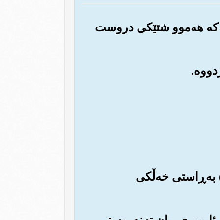
‌وه که هه‌موو شتێکی دروست
ن) به‌ڕاستی خه‌ڵکی
وی ئابووری، یان ته‌ندروستی،