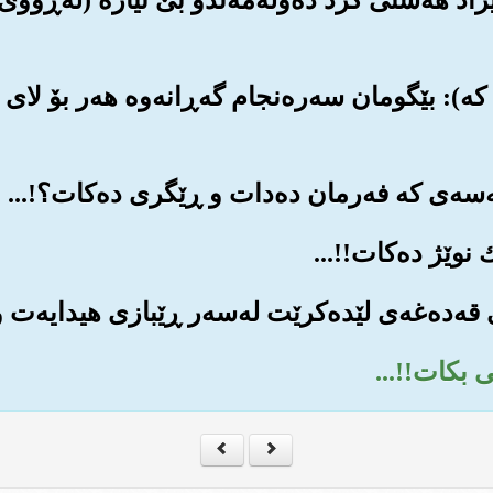
که‌): بێگومان سه‌ره‌نجام گه‌ڕانه‌وه هه‌ر بۆ لای 