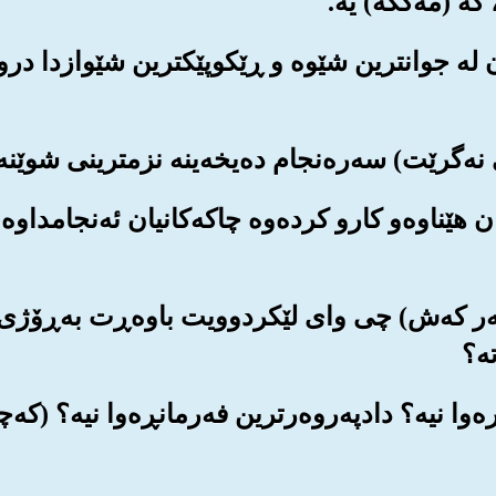
مان له جوانترین شێوه و ڕێکوپێکترین شێوازدا د
یان هێناوه‌و کارو کرده‌وه چاکه‌کانیان ئه‌نجامداوه
 سه‌ر که‌ش) چی وای لێکردوویت باوه‌ڕت به‌ڕۆژی 
ه‌؟
نڕه‌وا نیه‌؟ دادپه‌روه‌رترین فه‌رمانڕه‌وا نیه‌؟ (