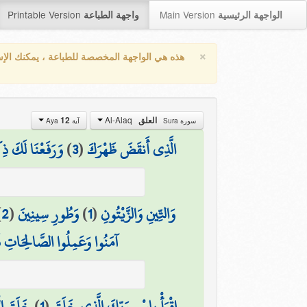
Printable Version
Main Version
الواجهة الرئيسية
واجهة الطباعة
×
هذه هي الواجهة المخصصة للطباعة ، يمكنك الإ
Al-Alaq
العلق
12
سورة Sura
آية Aya
الَّذِي أَنقَضَ ظَهْرَكَ
(
3
)
وَرَفَعْنَا لَكَ ذِ
وَالتِّينِ وَالزَّيْتُونِ
(
1
)
وَطُورِ سِينِينَ
(
2
)
آمَنُوا وَعَمِلُوا الصَّالِحَاتِ فَ
اقْرَأْ بِاسْمِ رَبِّكَ الَّذِي خَلَقَ
(
1
)
خَلَقَ ال