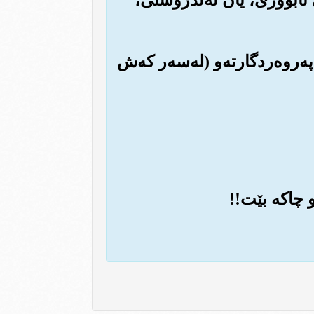
په‌روه‌ردگارته‌و (له‌سه‌ر که‌ش