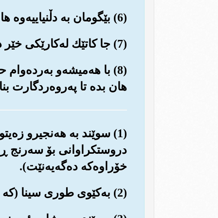
(6) بێگومان به دڵنیاییه‌وه هاوڕێ له‌گه‌ڵ ته‌نگانه‌دا خۆشی و ئاسووده‌یی هه‌ر ده‌بێت.
(7) جا کاتێك له‌کارێکی خێر ده‌بیته‌وه‌، خۆت ماندوو بکه به‌کارێکی خێری تره‌وه‌.
(8) با هه‌میشه‌و به‌رده‌وا
هان بده تا په‌روه‌ردگارت بنا
(1) سوێند به هه‌نجیرو زه‌
دروستکراوانی بۆ سه‌رنج ڕاک
خۆراوه‌که ده‌گه‌یه‌نێت).
(2) به‌کێوی طوری سینا (که خوا گفتوگۆی له‌گه‌ڵ حه‌زره‌تی موسا، له‌وێدا کرد).