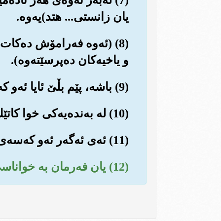
یان زانستی... هتد)یه‌وه‌.
(8) (ئه‌وه فه‌رامۆش ده‌کات 
و یاخیه‌کان ده‌پرسێته‌وه‌).
(9) باشه‌، پێم بڵێ ئایا ئه‌و که‌سه‌ی که فه‌رمان ده‌دات و ڕێگری ده‌کات؟!...
(10) له به‌نده‌یه‌کی خوا کاتێك نوێژ ده‌کات!!...
(11) ئه‌ی ئه‌گه‌ر ئه‌و که‌سه‌ی قه‌ده‌غه‌ی لێده‌کرێت له‌سه‌ر ڕێبازی هیدایه‌ت و چاکه بێت!!
(12) یان فه‌رمان به خواناسی بکات!!...