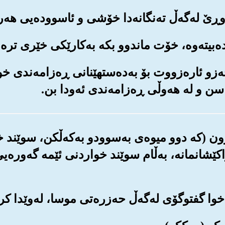
م حه‌زو ئاره‌زووت بۆ به‌ده‌ستهێنانی ڕه‌زامه‌ندی 
سن و له هه‌وڵی ڕه‌زامه‌ندی ئه‌ودا بن.
یتوون (که دوو میوه‌ی به‌سوودو به‌که‌ڵکن، سوێند 
ێشانمانه‌، به‌ڵام سوێند خواردنی ئێمه گه‌وره‌