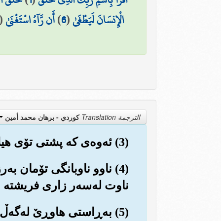
الْإِنسَانَ لَيَطْغَىٰ
(
6
)
أَن رَّآهُ اسْتَغْنَىٰ
(
الترجمة Translation
كوردي - برهان محمد أمين
(3) ئه‌وه‌ی که پشتی تۆی هیلاك و ماندوو کردبوو؟!
(4) ناوو ناوبانگی تۆمان به‌
ناوت له‌سه‌ر زاری فریشته و 
(5) به‌ڕاستی هاوڕێ له‌گه‌ڵ ته‌نگانه‌دا خۆشی و ئاسووده‌یی دێت.