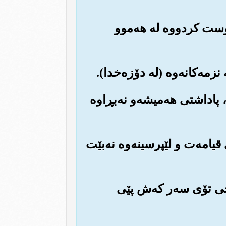
روست کردووه له هه‌موو
‌، پاداشتی هه‌میشه‌و نه‌بڕاوه
قیامه‌ت و لێپرسینه‌وه نه‌بێت
که‌چی تۆی سه‌ر که‌ش پێی