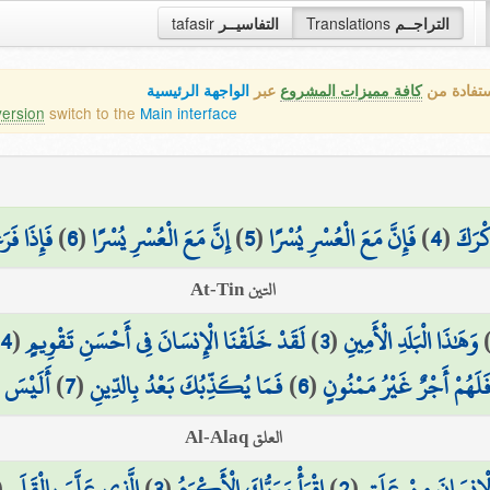
التراجــم
Translations
التفاسيــر
tafasir
ستفادة من
كافة مميزات المشروع
عبر
الواجهة الرئيسية
version
switch to the
Main interface
كْرَكَ
(
4
)
فَإِنَّ مَعَ الْعُسْرِ يُسْرًا
(
5
)
إِنَّ مَعَ الْعُسْرِ يُسْرًا
(
6
)
فَإِذَا ف
التين At-Tin
وَهَٰذَا الْبَلَدِ الْأَمِينِ
(
3
)
لَقَدْ خَلَقْنَا الْإِنسَانَ فِي أَحْسَنِ تَقْوِيمٍ
(
4
)
لَهُمْ أَجْرٌ غَيْرُ مَمْنُونٍ
(
6
)
فَمَا يُكَذِّبُكَ بَعْدُ بِالدِّينِ
(
7
)
أَلَيْسَ ا
العلق Al-Alaq
ْإِنسَانَ مِنْ عَلَقٍ
(
2
)
اقْرَأْ وَرَبُّكَ الْأَكْرَمُ
(
3
)
الَّذِي عَلَّمَ بِالْقَلَمِ
(