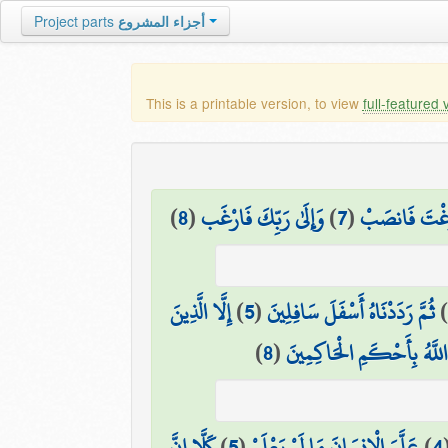
أجزاء المشروع
Project parts
This is a printable version, to view
full-featured 
َرَغْتَ فَانصَبْ
(
7
)
وَإِلَىٰ رَبِّكَ فَارْغَب
(
8
)
ثُمَّ رَدَدْنَاهُ أَسْفَلَ سَافِلِينَ
(
5
)
إِلَّا الَّذِينَ
للَّهُ بِأَحْكَمِ الْحَاكِمِينَ
(
8
)
4
)
عَلَّمَ الْإِنسَانَ مَا لَمْ يَعْلَمْ
(
5
)
كَلَّا إِنَّ