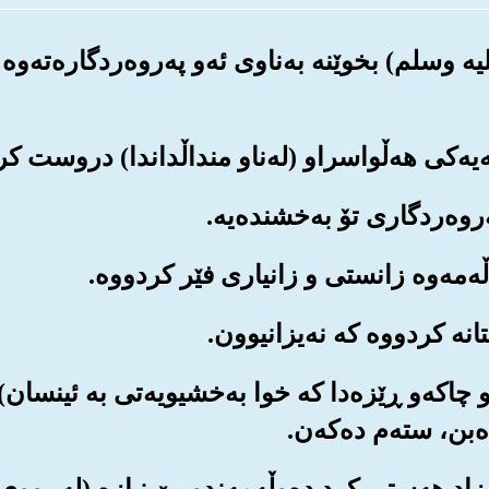
لیه وسلم) بخوێنه به‌ناوی ئه‌و په‌روه‌ردگاره‌ته
‌موو چاکه‌و ڕێزه‌دا که خوا به‌خشیویه‌تی به ئینسا
بن، سته‌م ده‌که‌ن.
ده‌میزاد هه‌ستی کرد ده‌وڵه‌مه‌ندو بێ نیازه (له‌ڕو