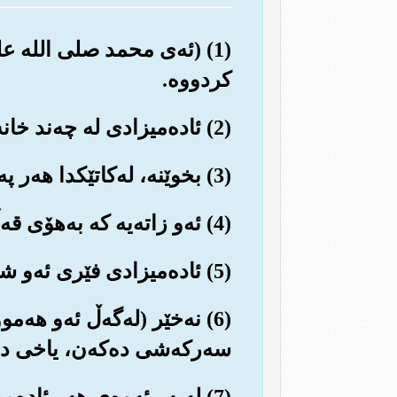
(1) (ئه‌ی محمد صلی الله ع
کردووه‌.
(2) ئاده‌میزادی له چه‌ند خانه‌یه‌کی هه‌ڵواسراو (له‌ناو منداڵداندا) دروست کردووه‌.
(3) بخوێنه‌، له‌کاتێکدا هه‌ر په‌روه‌ردگاری تۆ به‌خشنده‌یه‌.
(4) ئه‌و زاته‌یه که به‌هۆی قه‌ڵه‌مه‌وه زانستی و زانیاری فێر کردووه‌.
(5) ئاده‌میزادی فێری ئه‌و شتانه کردووه که نه‌یزانیوون.
(6) نه‌خێر (له‌گه‌ڵ ئه‌و هه
سه‌رکه‌شی ده‌که‌ن، یاخی ده‌
(7) له‌به‌ر ئه‌وه‌ی هه‌ر ئا