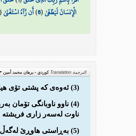
الْإِنسَانَ لَيَطْغَىٰ
(
6
)
أَن رَّآهُ اسْتَغْنَىٰ
(
الترجمة Translation
كوردي - برهان محمد أمين
(3) ئه‌وه‌ی که پشتی تۆی هیلاك و ماندوو کردبوو؟!
(4) ناوو ناوبانگی تۆمان به‌
ناوت له‌سه‌ر زاری فریشته و 
(5) به‌ڕاستی هاوڕێ له‌گه‌ڵ ته‌نگانه‌دا خۆشی و ئاسووده‌یی دێت.