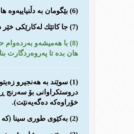
(6) بێگومان به دڵنیاییه‌وه هاوڕێ له‌گه‌ڵ ته‌نگانه‌دا خۆشی و ئاسووده‌یی هه‌ر ده‌بێت.
(7) جا کاتێك له‌کارێکی خێر ده‌بیته‌وه‌، خۆت ماندوو بکه به‌کارێکی خێری تره‌وه‌.
(8) با هه‌میشه‌و به‌رده‌وا
هان بده تا په‌روه‌ردگارت بنا
(1) سوێند به هه‌نجیرو زه‌
دروستکراوانی بۆ سه‌رنج ڕاک
خۆراوه‌که ده‌گه‌یه‌نێت).
(2) به‌کێوی طوری سینا (که خوا گفتوگۆی له‌گه‌ڵ حه‌زره‌تی موسا، له‌وێدا کرد).