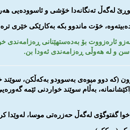
م حه‌زو ئاره‌زووت بۆ به‌ده‌ستهێنانی ڕه‌زامه‌ندی 
سن و له هه‌وڵی ڕه‌زامه‌ندی ئه‌ودا بن.
یتوون (که دوو میوه‌ی به‌سوودو به‌که‌ڵکن، سوێند 
ێشانمانه‌، به‌ڵام سوێند خواردنی ئێمه گه‌وره‌