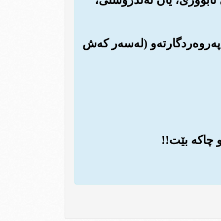
په‌روه‌ردگارته‌و (له‌سه‌ر که‌ش