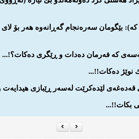
که‌): بێگومان سه‌ره‌نجام گه‌ڕانه‌وه هه‌ر بۆ لای 