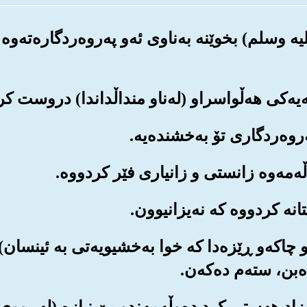
لیه وسلم) بخوێنه به‌ناوی ئه‌و په‌روه‌ردگاره‌ته
‌موو چاکه‌و ڕێزه‌دا که خوا به‌خشیویه‌تی به ئینسا
بن، سته‌م ده‌که‌ن.
ده‌میزاد هه‌ستی کرد ده‌وڵه‌مه‌ندو بێ نیازه (له‌ڕو