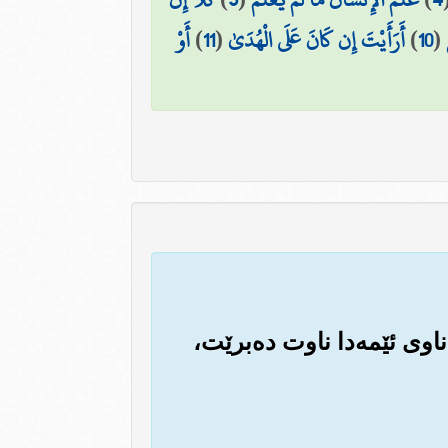
(
10
)
أَرَأَيْتَ إِن كَانَ عَلَى الْهُدَىٰ
(
11
)
أَوْ
 ناوی ئێمه‌دا ناوت ده‌برێت،