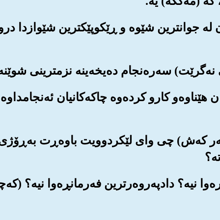
مان له جوانترین شێوه و ڕێکوپێکترین شێوازدا د
یان هێناوه‌و کارو کرده‌وه چاکه‌کانیان ئه‌نجامداوه
 سه‌ر که‌ش) چی وای لێکردوویت باوه‌ڕت به‌ڕۆژی 
ه‌؟
نڕه‌وا نیه‌؟ دادپه‌روه‌رترین فه‌رمانڕه‌وا نیه‌؟ (