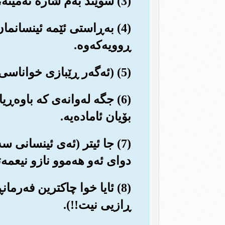
(3) سوێند به‌م شاره ئه‌مینه‌، که (مه‌ککه‌) یه‌.
(4) به‌ڕاستی ئێمه ئینسان
ڕوویه‌که‌وه‌.
(5) (ئه‌گه‌ر ڕێبازی خواناسی نه‌گرێت) سه‌ره‌نجام ده‌یخه‌ینه نزمترینی شوێنه نزمه‌کانه‌وه (له دۆزه‌خدا).
(6) جگه له‌وانه‌ی که باوه‌ڕ
بۆیان ئاماده‌یه‌.
(7) جا ئیتر (ئه‌ی ئینسانی
دوای ئه‌و هه‌موو نازو نیعمه‌ت
(8) ئایا خوا چاکترین فه‌رما
ڕازیی نیت!!).