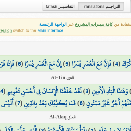
التراجــم
Translations
التفاسيــر
tafasir
ستفادة من
كافة مميزات المشروع
عبر
الواجهة الرئيسية
version
switch to the
Main interface
كْرَكَ
(
4
)
فَإِنَّ مَعَ الْعُسْرِ يُسْرًا
(
5
)
إِنَّ مَعَ الْعُسْرِ يُسْرًا
(
6
)
فَإِذَا ف
التين At-Tin
وَهَٰذَا الْبَلَدِ الْأَمِينِ
(
3
)
لَقَدْ خَلَقْنَا الْإِنسَانَ فِي أَحْسَنِ تَقْوِيمٍ
(
4
)
لَهُمْ أَجْرٌ غَيْرُ مَمْنُونٍ
(
6
)
فَمَا يُكَذِّبُكَ بَعْدُ بِالدِّينِ
(
7
)
أَلَيْسَ ا
العلق Al-Alaq
ْإِنسَانَ مِنْ عَلَقٍ
(
2
)
اقْرَأْ وَرَبُّكَ الْأَكْرَمُ
(
3
)
الَّذِي عَلَّمَ بِالْقَلَمِ
(