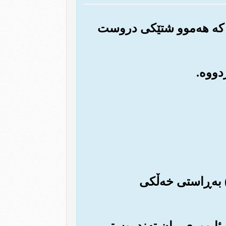
‌وه که هه‌موو شتێکی دروست
ن) به‌ڕاستی خه‌ڵکی
وی ئابووری، یان ته‌ندروستی،