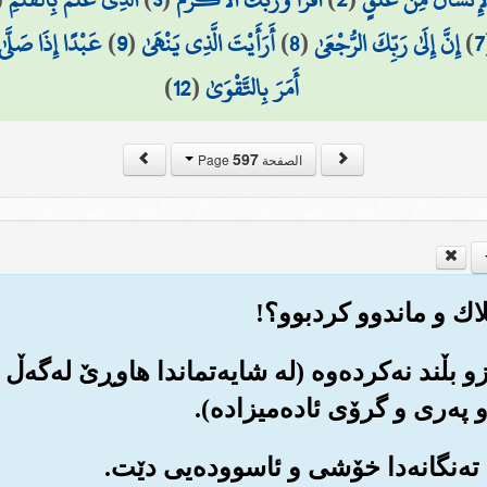
7
)
إِنَّ إِلَىٰ رَبِّكَ الرُّجْعَىٰ
(
8
)
أَرَأَيْتَ الَّذِي يَنْهَىٰ
(
9
)
عَبْدًا إِذَا صَلَّىٰ
أَمَرَ بِالتَّقْوَىٰ
(
12
)
597
الصفحة Page
رزو بڵند نه‌کرده‌وه (له شایه‌تماندا هاوڕێ له‌گه‌ڵ
په‌ری و گرۆی ئاده‌میزاده‌).