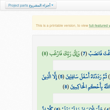
أجزاء المشروع
Project parts
This is a printable version, to view
full-featured 
َرَغْتَ فَانصَبْ
(
7
)
وَإِلَىٰ رَبِّكَ فَارْغَب (8)
ثُمَّ رَدَدْنَاهُ أَسْفَلَ سَافِلِينَ
(
5
)
إِلَّا الَّذِينَ
للَّهُ بِأَحْكَمِ الْحَاكِمِينَ
(
8
)
4
)
عَلَّمَ الْإِنسَانَ مَا لَمْ يَعْلَمْ
(
5
)
كَلَّا إِنَّ