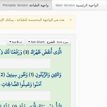
Printable Version
Main Version
الواجهة الرئيسية
واجهة الطباعة
×
هذه هي الواجهة المخصصة للطباعة ، يمكنك الإ
Ash-Sharh
الشرح
8
سورة Sura
آية Aya
الَّذِي أَنقَضَ ظَهْرَكَ
(
3
)
وَرَفَعْنَا لَكَ ذِ
وَالتِّينِ وَالزَّيْتُونِ
(
1
)
وَطُورِ سِينِينَ
(
2
)
آمَنُوا وَعَمِلُوا الصَّالِحَاتِ فَ
اقْرَأْ بِاسْمِ رَبِّكَ الَّذِي خَلَقَ
(
1
)
خَلَقَ ال