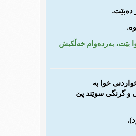
خوا بێت، به‌رده‌وام خه‌ڵکیش
خواردنی خوا به
یی و گرنگی سوێند پێ