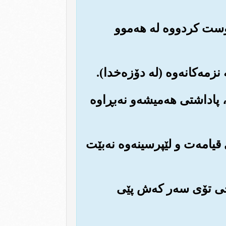
روست کردووه له هه‌موو
‌، پاداشتی هه‌میشه‌و نه‌بڕاوه
قیامه‌ت و لێپرسینه‌وه نه‌بێت
که‌چی تۆی سه‌ر که‌ش پێی