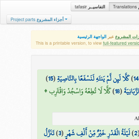
tafasir
التفاسيــر
Translations
Project parts
أجزاء المشروع
زات المشروع
عبر
الواجهة الرئيسية
This is a printable version, to view
full-featured versi
)
15
(
كَلَّا لَئِن لَّمْ يَنتَهِ لَنَسْفَعًا بِالنَّاصِيَةِ
)
14
كَلَّا لَا تُطِعْهُ وَاسْجُدْ وَاقْتَرِب ۩
)
18
(
َّبَانِيَةَ
تَنَزَّلُ
)
3
(
لَيْلَةُ الْقَدْرِ خَيْرٌ مِّنْ أَلْفِ شَهْرٍ
)
2