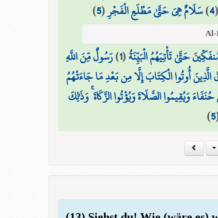
)
5
(
سَلَامٌ هِيَ حَتَّىٰ مَطْلَعِ الْفَجْرِ
)
4
رَسُولٌ مِّنَ اللَّهِ
)
1
(
ِينَ حَتَّىٰ تَأْتِيَهُمُ الْبَيِّنَةُ
قَ الَّذِينَ أُوتُوا الْكِتَابَ إِلَّا مِن بَعْدِ مَا جَاءَتْهُمُ
َ حُنَفَاءَ وَيُقِيمُوا الصَّلَاةَ وَيُؤْتُوا الزَّكَاةَ ۚ وَذَٰلِكَ
)
5
(13) Siehst du! Wie (wäre es) 