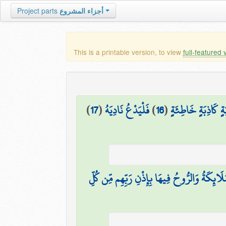
Project parts
أجزاء المشروع
This is a printable version, to view
full-featured 
)
17
(
فَلْيَدْعُ نَادِيَهُ
)
16
(
ةٍ كَاذِبَةٍ خَاطِئَةٍ
ْمَلَائِكَةُ وَالرُّوحُ فِيهَا بِإِذْنِ رَبِّهِم مِّن كُلِّ