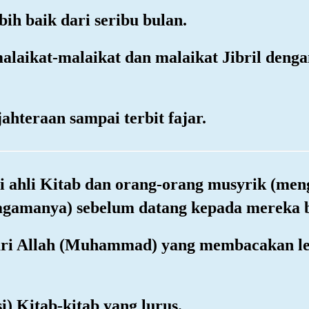
ih baik dari seribu bulan.
alaikat-malaikat dan malaikat Jibril deng
ahteraan sampai terbit fajar.
ni ahli Kitab dan orang-orang musyrik (me
agamanya) sebelum datang kepada mereka b
l dari Allah (Muhammad) yang membacakan 
si) Kitab-kitab yang lurus.