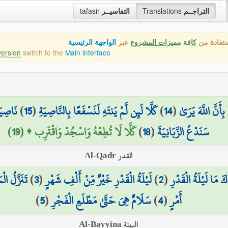
tafasir
التفاسيــر
Translations
التراجــم
ستفادة من
كافة مميزات المشروع
عبر
الواجهة الرئيسية
version
switch to the
Main interface
نَاصِيَ
)
15
(
كَلَّا لَئِن لَّمْ يَنتَهِ لَنَسْفَعًا بِالنَّاصِيَةِ
)
14
(
 بِأَنَّ اللَّهَ يَرَىٰ
كَلَّا لَا تُطِعْهُ وَاسْجُدْ وَاقْتَرِب ۩ (19)
)
18
(
سَنَدْعُ الزَّبَانِيَةَ
القدر Al-Qadr
تَنَزَّلُ ال
)
3
(
لَيْلَةُ الْقَدْرِ خَيْرٌ مِّنْ أَلْفِ شَهْرٍ
)
2
(
كَ مَا لَيْلَةُ الْقَدْرِ
)
5
(
سَلَامٌ هِيَ حَتَّىٰ مَطْلَعِ الْفَجْرِ
)
4
(
أَمْرٍ
البينة Al-Bayyina