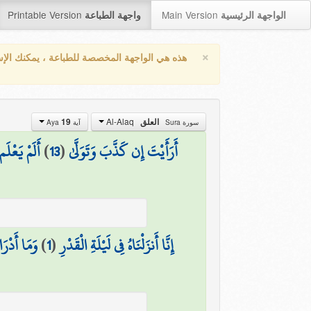
Printable Version
Main Version
الواجهة الرئيسية
واجهة الطباعة
×
هذه هي الواجهة المخصصة للطباعة ، يمكنك الإ
Al-Alaq
19
العلق
سورة Sura
آية Aya
أَلَمْ يَعْلَم
)
13
(
أَرَأَيْتَ إِن كَذَّبَ وَتَوَلَّىٰ
وَمَا أَدْرَا
)
1
(
إِنَّا أَنزَلْنَاهُ فِي لَيْلَةِ الْقَدْرِ