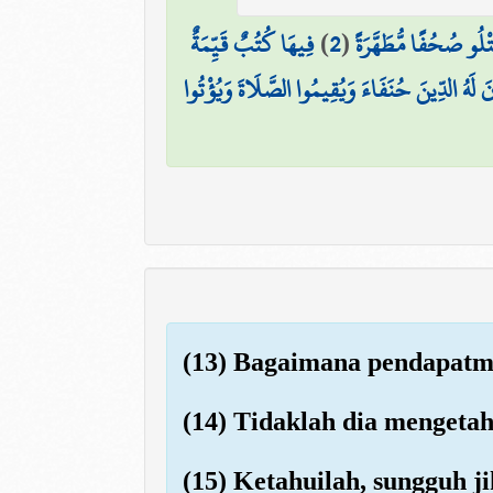
فِيهَا كُتُبٌ قَيِّمَةٌ
)
2
(
تْلُو صُحُفًا مُّطَهَّرَةً
ينَ لَهُ الدِّينَ حُنَفَاءَ وَيُقِيمُوا الصَّلَاةَ وَيُؤْتُوا
(13) Bagaimana pendapatmu
(14) Tidaklah dia mengeta
(15) Ketahuilah, sungguh j