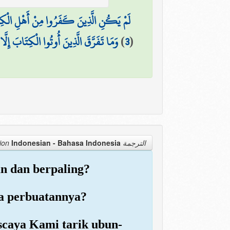
لَمْ يَكُنِ الَّذِينَ كَفَرُوا مِنْ أَهْلِ الْكِتَابِ
وَمَا تَفَرَّقَ الَّذِينَ أُوتُوا الْكِتَابَ إِلَّا
)
3
(
Indonesian - Bahasa Indonesia
الترجمة Translation
n dan berpaling?
la perbuatannya?
iscaya Kami tarik ubun-