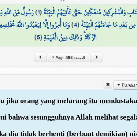
رَسُولٌ مِّنَ اللَّهِ يَ
)
1
(
 وَالْمُشْرِكِينَ مُنفَكِّينَ حَتَّىٰ تَأْتِيَهُمُ الْبَيِّنَةُ
وَمَا أُمِرُوا إِلَّا لِيَعْبُدُوا اللَّهَ مُخْلِصِ
)
4
(
 مِن بَعْدِ مَا جَاءَتْهُمُ الْبَيِّنَةُ
)
5
(
الزَّكَاةَ ۚ وَذَٰلِكَ دِينُ الْقَيِّمَةِ
598
الصفحة Page
 jika orang yang melarang itu mendustaka
hui bahwa sesungguhnya Allah melihat sega
ika dia tidak berhenti (berbuat demikian) n