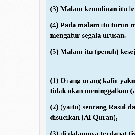
(3) Malam kemuliaan itu leb
(4) Pada malam itu turun m
mengatur segala urusan.
(5) Malam itu (penuh) kesej
(1) Orang-orang kafir yak
tidak akan meninggalkan (
(2) (yaitu) seorang Rasu
disucikan (Al Quran),
(3) di dalamnya terdapat (i