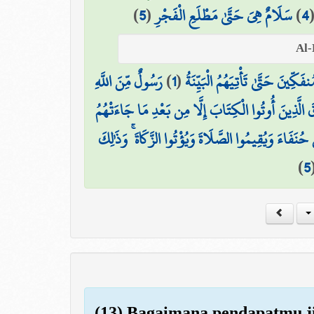
)
5
(
سَلَامٌ هِيَ حَتَّىٰ مَطْلَعِ الْفَجْرِ
)
4
رَسُولٌ مِّنَ اللَّهِ
)
1
(
ِينَ حَتَّىٰ تَأْتِيَهُمُ الْبَيِّنَةُ
قَ الَّذِينَ أُوتُوا الْكِتَابَ إِلَّا مِن بَعْدِ مَا جَاءَتْهُمُ
َ حُنَفَاءَ وَيُقِيمُوا الصَّلَاةَ وَيُؤْتُوا الزَّكَاةَ ۚ وَذَٰلِكَ
)
5
(13) Bagaimana pendapatmu ji