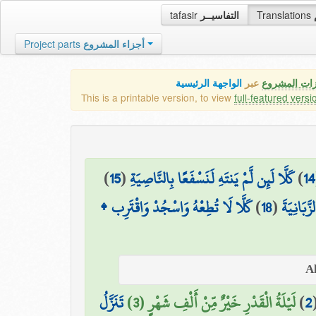
tafasir
التفاسيــر
Translations
Project parts
أجزاء المشروع
زات المشروع
عبر
الواجهة الرئيسية
This is a printable version, to view
full-featured versi
)
15
(
كَلَّا لَئِن لَّمْ يَنتَهِ لَنَسْفَعًا بِالنَّاصِيَةِ
)
14
كَلَّا لَا تُطِعْهُ وَاسْجُدْ وَاقْتَرِب ۩
)
18
(
َّبَانِيَةَ
تَنَزَّلُ
لَيْلَةُ الْقَدْرِ خَيْرٌ مِّنْ أَلْفِ شَهْرٍ (3)
)
2