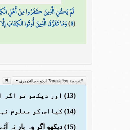
لَمْ يَكُنِ الَّذِينَ كَفَرُوا مِنْ أَهْلِ الْكِتَابِ
(
3
)
وَمَا تَفَرَّقَ الَّذِينَ أُوتُوا الْكِتَابَ إِلَّا
الترجمة Translation
اردو - جالندربرى
(13) اور دیکھو تو اگر اس نے دین حق کو جھٹلایا اور اس سے منہ موڑا (تو کیا ہوا)
(14) کیااس کو معلوم نہیں کہ خدا دیکھ رہا ہے
(15) دیکھو اگر وہ باز نہ آئے گا تو ہم (اس کی) پیشانی کے بال پکڑ گھسیٹیں گے