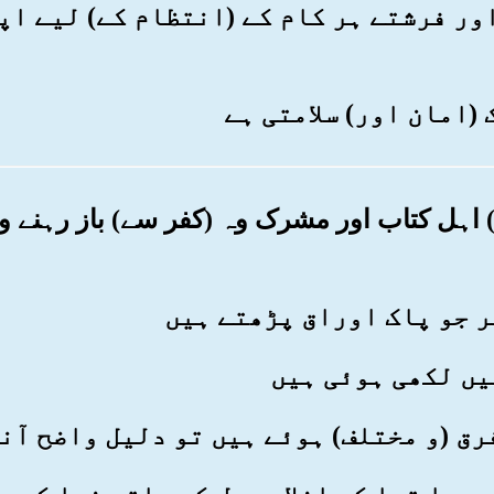
ن) اور فرشتے ہر کام کے (انتظام کے) لیے 
ی) اہل کتاب اور مشرک وہ (کفر سے) باز رہنے و