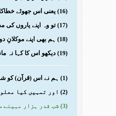
(16) یعنی اس جھوٹے خطاکار کی پیشانی کے بال
(17) تو وہ اپنے یاروں کی مجلس کو بلالے
(18) ہم بھی اپنے موکلانِ دوزخ کو بلا لیں گے
(19) دیکھو اس کا کہا نہ ماننا اور قربِ (خدا) حاصل کرتے رہنا
(1) ہم نے اس (قرآن) کو شب قدر میں نازل (کرنا شروع) کیا
(2) اور تمہیں کیا معلوم کہ شب قدر کیا ہے؟
(3) شب قدر ہزار مہینے سے بہتر ہے