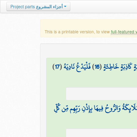
أجزاء المشروع
Project parts
This is a printable version, to view
full-featured 
ةٍ كَاذِبَةٍ خَاطِئَةٍ
(
16
)
فَلْيَدْعُ نَادِيَهُ
(
17
)
ْمَلَائِكَةُ وَالرُّوحُ فِيهَا بِإِذْنِ رَبِّهِم مِّن كُلِّ