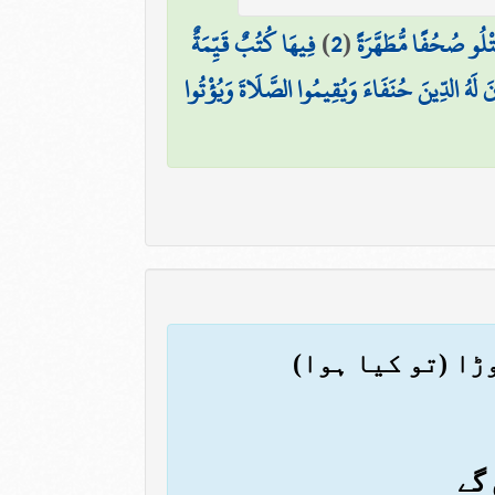
تْلُو صُحُفًا مُّطَهَّرَةً
(
2
)
فِيهَا كُتُبٌ قَيِّمَةٌ
ينَ لَهُ الدِّينَ حُنَفَاءَ وَيُقِيمُوا الصَّلَاةَ وَيُؤْتُوا