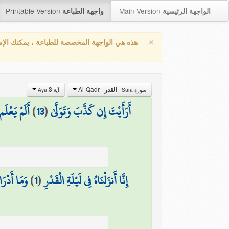
Printable Version
Main Version
الواجهة الرئيسية
واجهة الطباعة
×
هذه هي الواجهة المخصصة للطباعة ، يمكنك الإ
Al-Qadr
القدر
3
سورة Sura
آية Aya
أَرَأَيْتَ إِن كَذَّبَ وَتَوَلَّىٰ
(
13
)
أَلَمْ يَعْلَم
إِنَّا أَنزَلْنَاهُ فِي لَيْلَةِ الْقَدْرِ
(
1
)
وَمَا أَدْرَا