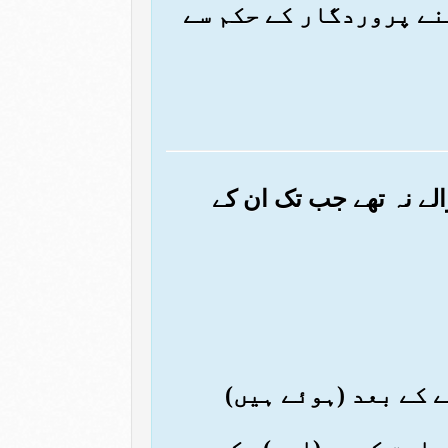
اپنے پروردگار کے حکم سے
الے نہ تھے جب تک ان کے