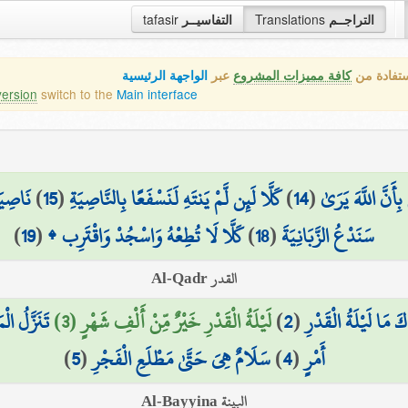
التراجــم
Translations
التفاسيــر
tafasir
ستفادة من
كافة مميزات المشروع
عبر
الواجهة الرئيسية
version
switch to the
Main interface
 بِأَنَّ اللَّهَ يَرَىٰ
(
14
)
كَلَّا لَئِن لَّمْ يَنتَهِ لَنَسْفَعًا بِالنَّاصِيَةِ
(
15
)
نَاصِيَ
سَنَدْعُ الزَّبَانِيَةَ
(
18
)
كَلَّا لَا تُطِعْهُ وَاسْجُدْ وَاقْتَرِب ۩
(
19
)
القدر Al-Qadr
كَ مَا لَيْلَةُ الْقَدْرِ
(
2
)
لَيْلَةُ الْقَدْرِ خَيْرٌ مِّنْ أَلْفِ شَهْرٍ (3)
تَنَزَّلُ ال
أَمْرٍ
(
4
)
سَلَامٌ هِيَ حَتَّىٰ مَطْلَعِ الْفَجْرِ
(
5
)
البينة Al-Bayyina