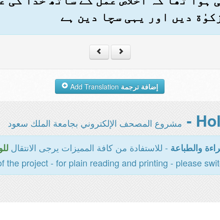
ہی ہوا تھا کہ اخلاص عمل کے ساتھ خدا کی 
وٰة دیں اور یہی سچا دین ہے
إضافة ترجمة
Add Translation
مشروع المصحف الإلكتروني بجامعة الملك سعود
- للاستفادة من كافة المميزات يرجى الانتقال
اءة والطباعة
للو
of the project - for plain reading and printing - please swi