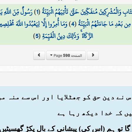
 وَالْمُشْرِكِينَ مُنفَكِّينَ حَتَّىٰ تَأْتِيَهُمُ الْبَيِّنَةُ
(
1
)
رَسُولٌ مِّنَ اللَّهِ يَ
 مِن بَعْدِ مَا جَاءَتْهُمُ الْبَيِّنَةُ
(
4
)
وَمَا أُمِرُوا إِلَّا لِيَعْبُدُوا اللَّهَ مُخْلِصِ
الزَّكَاةَ ۚ وَذَٰلِكَ دِينُ الْقَيِّمَةِ
(
5
)
598
الصفحة Page