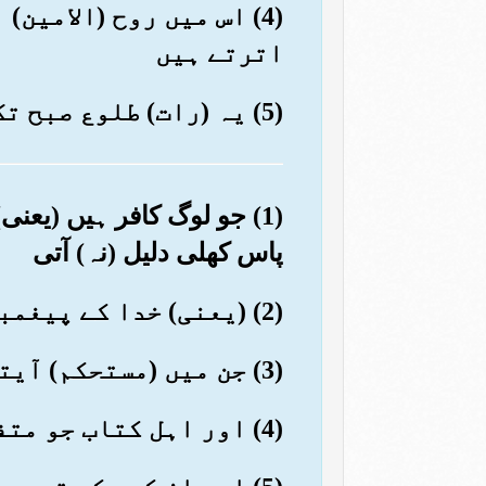
(4) اس میں روح (الامی
اترتے ہیں
(5) یہ (رات) طلوع صبح تک (امان اور) سلامتی ہے
(1) جو لوگ کافر ہیں (یعن
پاس کھلی دلیل (نہ) آتی
(2) (یعنی) خدا کے پیغمبر جو پاک اوراق پڑھتے ہیں
(3) جن میں (مستحکم) آیتیں لکھی ہوئی ہیں
(4) اور اہل کتاب جو متفرق (و مختلف) ہوئے ہیں تو دلیل واضح آنے کے بعد (ہوئے ہیں)