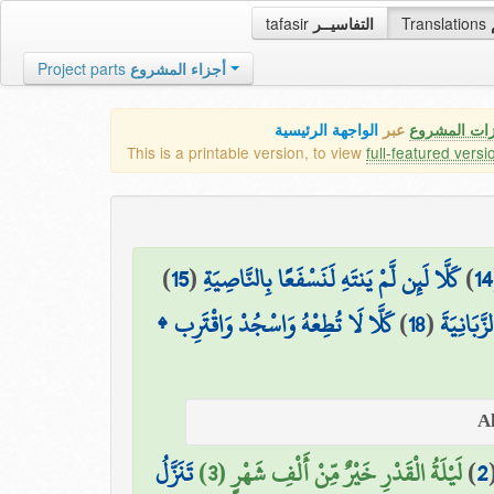
tafasir
التفاسيــر
Translations
Project parts
أجزاء المشروع
زات المشروع
عبر
الواجهة الرئيسية
This is a printable version, to view
full-featured versi
)
15
(
كَلَّا لَئِن لَّمْ يَنتَهِ لَنَسْفَعًا بِالنَّاصِيَةِ
)
14
كَلَّا لَا تُطِعْهُ وَاسْجُدْ وَاقْتَرِب ۩
)
18
(
َّبَانِيَةَ
تَنَزَّلُ
لَيْلَةُ الْقَدْرِ خَيْرٌ مِّنْ أَلْفِ شَهْرٍ (3)
)
2