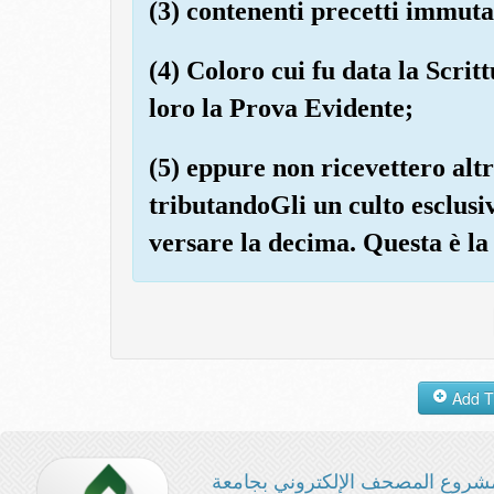
(3) contenenti precetti immutab
(4) Coloro cui fu data la Scrit
loro la Prova Evidente;
(5) eppure non ricevettero al
tributandoGli un culto esclusiv
versare la decima. Questa è la 
شروع المصحف الإلكتروني بجامعة