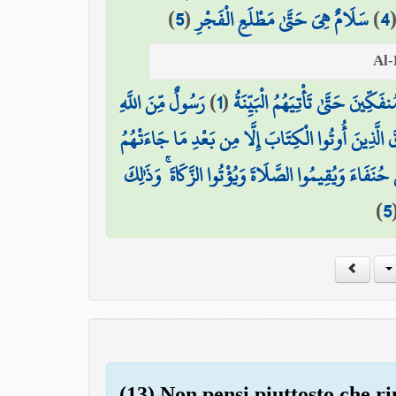
)
5
(
سَلَامٌ هِيَ حَتَّىٰ مَطْلَعِ الْفَجْرِ
)
4
رَسُولٌ مِّنَ اللَّهِ
)
1
(
ِينَ حَتَّىٰ تَأْتِيَهُمُ الْبَيِّنَةُ
قَ الَّذِينَ أُوتُوا الْكِتَابَ إِلَّا مِن بَعْدِ مَا جَاءَتْهُمُ
َ حُنَفَاءَ وَيُقِيمُوا الصَّلَاةَ وَيُؤْتُوا الزَّكَاةَ ۚ وَذَٰلِكَ
)
5
(13) Non pensi piuttosto che ri