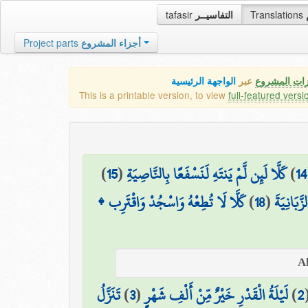
tafasir
التفاسيــر
Translations
Project parts
أجزاء المشروع
زات المشروع
عبر
الواجهة الرئيسية
This is a printable version, to view
full-featured versi
)
15
(
كَلَّا لَئِن لَّمْ يَنتَهِ لَنَسْفَعًا بِالنَّاصِيَةِ
)
14
كَلَّا لَا تُطِعْهُ وَاسْجُدْ وَاقْتَرِب ۩
)
18
(
َّبَانِيَةَ
تَنَزَّلُ
)
3
(
لَيْلَةُ الْقَدْرِ خَيْرٌ مِّنْ أَلْفِ شَهْرٍ
)
2