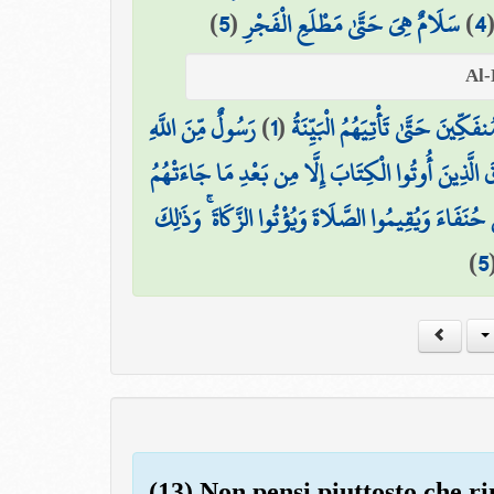
)
5
(
سَلَامٌ هِيَ حَتَّىٰ مَطْلَعِ الْفَجْرِ
)
4
رَسُولٌ مِّنَ اللَّهِ
)
1
(
ِينَ حَتَّىٰ تَأْتِيَهُمُ الْبَيِّنَةُ
قَ الَّذِينَ أُوتُوا الْكِتَابَ إِلَّا مِن بَعْدِ مَا جَاءَتْهُمُ
َ حُنَفَاءَ وَيُقِيمُوا الصَّلَاةَ وَيُؤْتُوا الزَّكَاةَ ۚ وَذَٰلِكَ
)
5
(13) Non pensi piuttosto che ri