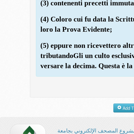
(3) contenenti precetti immutab
(4) Coloro cui fu data la Scrit
loro la Prova Evidente;
(5) eppure non ricevettero al
tributandoGli un culto esclusiv
versare la decima. Questa è la 
شروع المصحف الإلكتروني بجامعة