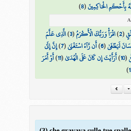
)
8
(
َّهُ بِأَحْكَمِ الْحَاكِمِينَ
الَّذِي عَلَّمَ
)
3
(
اقْرَأْ وَرَبُّكَ الْأَكْرَمُ
)
2
(
َقٍ
إِنَّ إِلَىٰ
)
7
(
أَن رَّآهُ اسْتَغْنَىٰ
)
6
(
ِنسَانَ لَيَطْغَىٰ
أَوْ أَمَرَ
)
11
(
أَرَأَيْتَ إِن كَانَ عَلَى الْهُدَىٰ
)
10
(
ٰ
)
1
(3) che gravava sulle tue spall