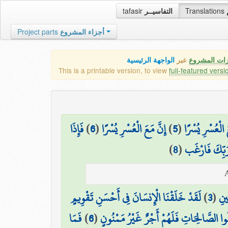
tafasir
التفاسيــر
Translations
Project parts
أجزاء المشروع
زات المشروع
عبر
الواجهة الرئيسية
This is a printable version, to view
full-featured versi
فَإِذَا
)
6
(
إِنَّ مَعَ الْعُسْرِ يُسْرًا
)
5
(
َ الْعُسْرِ يُسْرًا
)
8
(
 رَبِّكَ فَارْغَب
لَقَدْ خَلَقْنَا الْإِنسَانَ فِي أَحْسَنِ تَقْوِيمٍ
)
3
(
ِينِ
فَمَا
)
6
(
ِلُوا الصَّالِحَاتِ فَلَهُمْ أَجْرٌ غَيْرُ مَمْنُونٍ