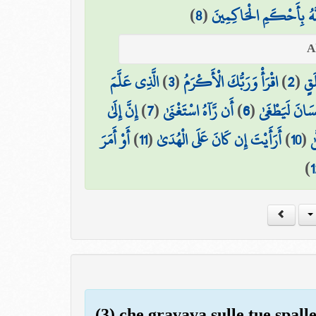
)
8
(
َّهُ بِأَحْكَمِ الْحَاكِمِينَ
الَّذِي عَلَّمَ
)
3
(
اقْرَأْ وَرَبُّكَ الْأَكْرَمُ
)
2
(
َقٍ
إِنَّ إِلَىٰ
)
7
(
أَن رَّآهُ اسْتَغْنَىٰ
)
6
(
ِنسَانَ لَيَطْغَىٰ
أَوْ أَمَرَ
)
11
(
أَرَأَيْتَ إِن كَانَ عَلَى الْهُدَىٰ
)
10
(
ٰ
)
1
(3) che gravava sulle tue spall