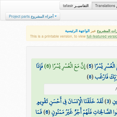
tafasir
التفاسيــر
Translations
Project parts
أجزاء المشروع
زات المشروع
عبر
الواجهة الرئيسية
This is a printable version, to view
full-featured versi
فَإِذَا
إِنَّ مَعَ الْعُسْرِ يُسْرًا (6)
)
5
(
َ الْعُسْرِ يُسْرًا
)
8
(
 رَبِّكَ فَارْغَب
لَقَدْ خَلَقْنَا الْإِنسَانَ فِي أَحْسَنِ تَقْوِيمٍ
)
3
(
ِينِ
فَمَا
)
6
(
ِلُوا الصَّالِحَاتِ فَلَهُمْ أَجْرٌ غَيْرُ مَمْنُونٍ