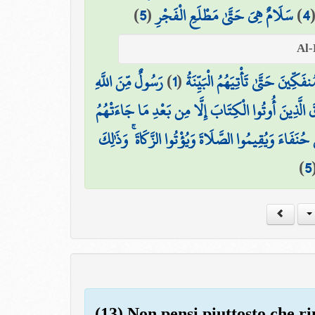
)
5
(
سَلَامٌ هِيَ حَتَّىٰ مَطْلَعِ الْفَجْرِ
)
4
رَسُولٌ مِّنَ اللَّهِ
)
1
(
ِينَ حَتَّىٰ تَأْتِيَهُمُ الْبَيِّنَةُ
قَ الَّذِينَ أُوتُوا الْكِتَابَ إِلَّا مِن بَعْدِ مَا جَاءَتْهُمُ
َ حُنَفَاءَ وَيُقِيمُوا الصَّلَاةَ وَيُؤْتُوا الزَّكَاةَ ۚ وَذَٰلِكَ
)
5
(13) Non pensi piuttosto che ri