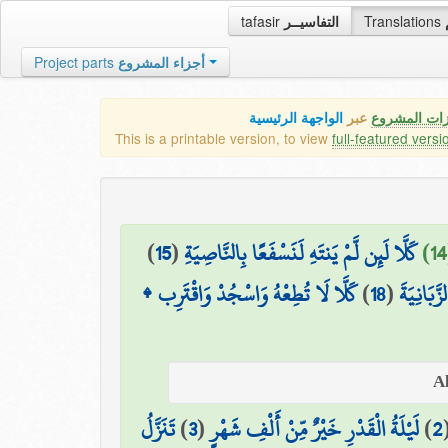
tafasir
التفاسيــر
Translations
Project parts
أجزاء المشروع
زات المشروع
عبر
الواجهة الرئيسية
This is a printable version, to view
full-featured versi
)
15
(
كَلَّا لَئِن لَّمْ يَنتَهِ لَنَسْفَعًا بِالنَّاصِيَةِ
كَلَّا لَا تُطِعْهُ وَاسْجُدْ وَاقْتَرِب ۩
)
18
(
َّبَانِيَةَ
تَنَزَّلُ
)
3
(
لَيْلَةُ الْقَدْرِ خَيْرٌ مِّنْ أَلْفِ شَهْرٍ
)
2