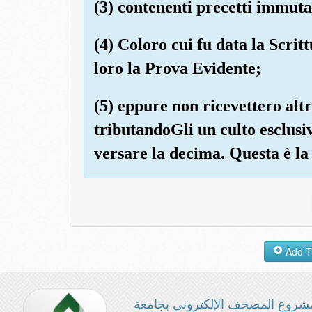
(3) contenenti precetti immutab
(4) Coloro cui fu data la Scrit
loro la Prova Evidente;
(5) eppure non ricevettero al
tributandoGli un culto esclusiv
versare la decima. Questa è la 
شروع المصحف الإلكتروني بجامعة