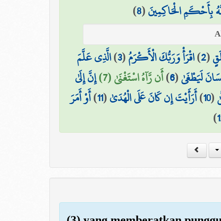
)
8
(
َّهُ بِأَحْكَمِ الْحَاكِمِينَ
الَّذِي عَلَّمَ
)
3
(
اقْرَأْ وَرَبُّكَ الْأَكْرَمُ
)
2
(
َقٍ
إِنَّ إِلَىٰ
أَن رَّآهُ اسْتَغْنَىٰ (7)
)
6
(
ِنسَانَ لَيَطْغَىٰ
أَوْ أَمَرَ
)
11
(
أَرَأَيْتَ إِن كَانَ عَلَى الْهُدَىٰ
)
10
(
ٰ
)
1
(3) yang memberatkan pungg