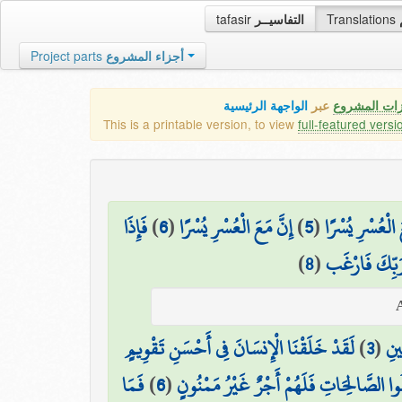
tafasir
التفاسيــر
Translations
Project parts
أجزاء المشروع
زات المشروع
عبر
الواجهة الرئيسية
This is a printable version, to view
full-featured versi
فَإِذَا
)
6
(
إِنَّ مَعَ الْعُسْرِ يُسْرًا
)
5
(
َ الْعُسْرِ يُسْرًا
)
8
(
 رَبِّكَ فَارْغَب
لَقَدْ خَلَقْنَا الْإِنسَانَ فِي أَحْسَنِ تَقْوِيمٍ
)
3
(
ِينِ
فَمَا
)
6
(
ِلُوا الصَّالِحَاتِ فَلَهُمْ أَجْرٌ غَيْرُ مَمْنُونٍ