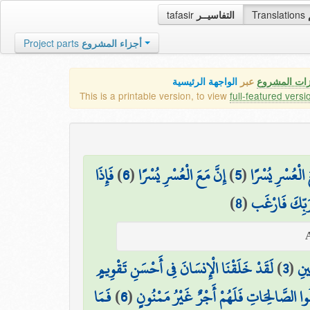
tafasir
التفاسيــر
Translations
Project parts
أجزاء المشروع
الواجهة الرئيسية
عبر
كافة مميزات
This is a printable version, to view
full-featured versi
فَإِذَا
)
6
(
إِنَّ مَعَ الْعُسْرِ يُسْرًا
)
5
(
فَإِنَّ مَعَ الْعُس
)
8
(
وَإِلَىٰ رَبِّكَ 
لَقَدْ خَلَقْنَا الْإِنسَانَ فِي أَحْسَنِ تَقْوِيمٍ
)
3
(
وَهَ
فَمَا
)
6
(
إِلَّا الَّذِينَ آمَنُوا وَعَمِلُوا الصَّالِحَاتِ فَ