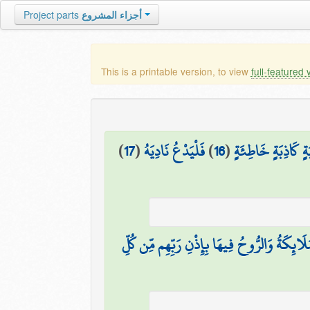
Project parts
أجزاء المشروع
This is a printable version, to view
full-featured 
)
17
(
فَلْيَدْعُ نَادِيَهُ
)
16
(
ةٍ كَاذِبَةٍ خَاطِئَةٍ
ْمَلَائِكَةُ وَالرُّوحُ فِيهَا بِإِذْنِ رَبِّهِم مِّن كُلِّ