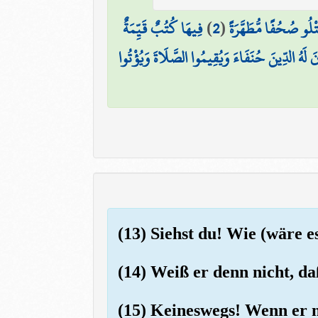
فِيهَا كُتُبٌ قَيِّمَةٌ
)
2
(
تْلُو صُحُفًا مُّطَهَّرَةً
ينَ لَهُ الدِّينَ حُنَفَاءَ وَيُقِيمُوا الصَّلَاةَ وَيُؤْتُوا
(13) Siehst du! Wie (wäre e
(14) Weiß er denn nicht, da
(15) Keineswegs! Wenn er n