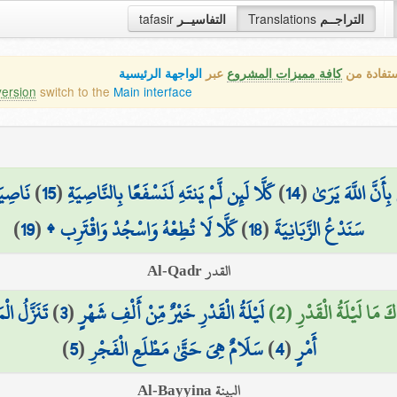
tafasir
التفاسيــر
Translations
التراجــم
ستفادة من
كافة مميزات المشروع
عبر
الواجهة الرئيسية
version
switch to the
Main interface
نَاصِيَ
)
15
(
كَلَّا لَئِن لَّمْ يَنتَهِ لَنَسْفَعًا بِالنَّاصِيَةِ
)
14
(
 بِأَنَّ اللَّهَ يَرَىٰ
)
19
(
كَلَّا لَا تُطِعْهُ وَاسْجُدْ وَاقْتَرِب ۩
)
18
(
سَنَدْعُ الزَّبَانِيَةَ
القدر Al-Qadr
تَنَزَّلُ ال
)
3
(
لَيْلَةُ الْقَدْرِ خَيْرٌ مِّنْ أَلْفِ شَهْرٍ
اكَ مَا لَيْلَةُ الْقَدْرِ (2
)
5
(
سَلَامٌ هِيَ حَتَّىٰ مَطْلَعِ الْفَجْرِ
)
4
(
أَمْرٍ
البينة Al-Bayyina