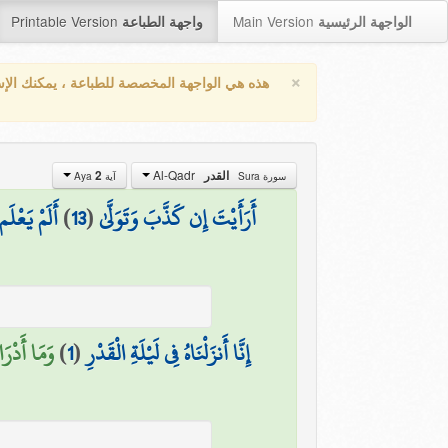
Printable Version
Main Version
الواجهة الرئيسية
واجهة الطباعة
×
هذه هي الواجهة المخصصة للطباعة ، يمكنك الإ
Al-Qadr
2
القدر
سورة Sura
آية Aya
أَلَمْ يَعْلَم
)
13
(
أَرَأَيْتَ إِن كَذَّبَ وَتَوَلَّىٰ
وَمَا أَدْرَ)
)
1
(
إِنَّا أَنزَلْنَاهُ فِي لَيْلَةِ الْقَدْرِ