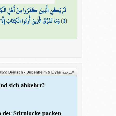
لَمْ يَكُنِ الَّذِينَ كَفَرُوا مِنْ أَهْلِ الْكِتَابِ
وَمَا تَفَرَّقَ الَّذِينَ أُوتُوا الْكِتَابَ إِلَّا
)
3
(
Deutsch - Bubenheim & Elyas
الترجمة Translation
und sich abkehrt?
 der Stirnlocke packen