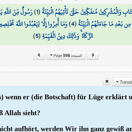
رَسُولٌ مِّنَ اللَّهِ يَ
)
1
(
 وَالْمُشْرِكِينَ مُنفَكِّينَ حَتَّىٰ تَأْتِيَهُمُ الْبَيِّنَةُ
وَمَا أُمِرُوا إِلَّا لِيَعْبُدُوا اللَّهَ مُخْلِصِ
)
4
(
 مِن بَعْدِ مَا جَاءَتْهُمُ الْبَيِّنَةُ
)
5
(
الزَّكَاةَ ۚ وَذَٰلِكَ دِينُ الْقَيِّمَةِ
598
الصفحة Page
s) wenn er (die Botschaft) für Lüge erklärt 
ß Allah sieht?
icht aufhört, werden Wir ihn ganz gewiß an