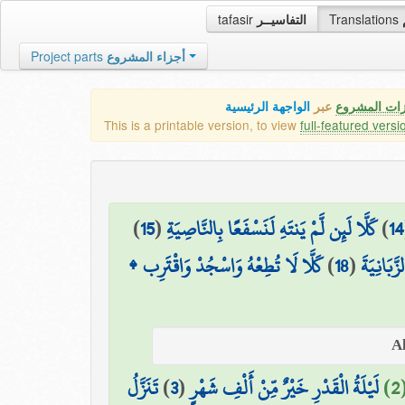
tafasir
التفاسيــر
Translations
Project parts
أجزاء المشروع
زات المشروع
عبر
الواجهة الرئيسية
This is a printable version, to view
full-featured versi
)
15
(
كَلَّا لَئِن لَّمْ يَنتَهِ لَنَسْفَعًا بِالنَّاصِيَةِ
)
14
كَلَّا لَا تُطِعْهُ وَاسْجُدْ وَاقْتَرِب ۩
)
18
(
َّبَانِيَةَ
تَنَزَّلُ
)
3
(
لَيْلَةُ الْقَدْرِ خَيْرٌ مِّنْ أَلْفِ شَهْرٍ
2