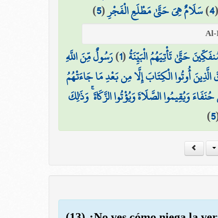
)
5
(
سَلَامٌ هِيَ حَتَّىٰ مَطْلَعِ الْفَجْرِ
)
4
رَسُولٌ مِّنَ اللَّهِ
)
1
(
ِينَ حَتَّىٰ تَأْتِيَهُمُ الْبَيِّنَةُ
قَ الَّذِينَ أُوتُوا الْكِتَابَ إِلَّا مِن بَعْدِ مَا جَاءَتْهُمُ
َ حُنَفَاءَ وَيُقِيمُوا الصَّلَاةَ وَيُؤْتُوا الزَّكَاةَ ۚ وَذَٰلِكَ
)
5
(13) ¿No ves cómo niega la ve