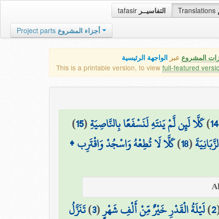
tafasir
التفاسيــر
Translations
Project parts
أجزاء المشروع
زات المشروع
عبر
الواجهة الرئيسية
This is a printable version, to view
full-featured versi
)
15
(
كَلَّا لَئِن لَّمْ يَنتَهِ لَنَسْفَعًا بِالنَّاصِيَةِ
)
14
كَلَّا لَا تُطِعْهُ وَاسْجُدْ وَاقْتَرِب ۩
)
18
(
َّبَانِيَةَ
تَنَزَّلُ
)
3
(
لَيْلَةُ الْقَدْرِ خَيْرٌ مِّنْ أَلْفِ شَهْرٍ
)
2