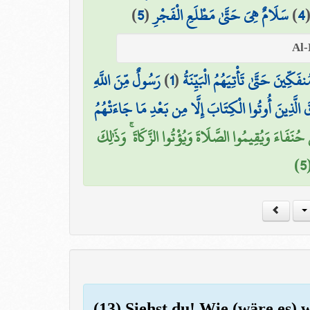
)
5
(
سَلَامٌ هِيَ حَتَّىٰ مَطْلَعِ الْفَجْرِ
)
4
رَسُولٌ مِّنَ اللَّهِ
)
1
(
ِينَ حَتَّىٰ تَأْتِيَهُمُ الْبَيِّنَةُ
قَ الَّذِينَ أُوتُوا الْكِتَابَ إِلَّا مِن بَعْدِ مَا جَاءَتْهُمُ
َ حُنَفَاءَ وَيُقِيمُوا الصَّلَاةَ وَيُؤْتُوا الزَّكَاةَ ۚ وَذَٰلِكَ
5
(13) Siehst du! Wie (wäre es) 