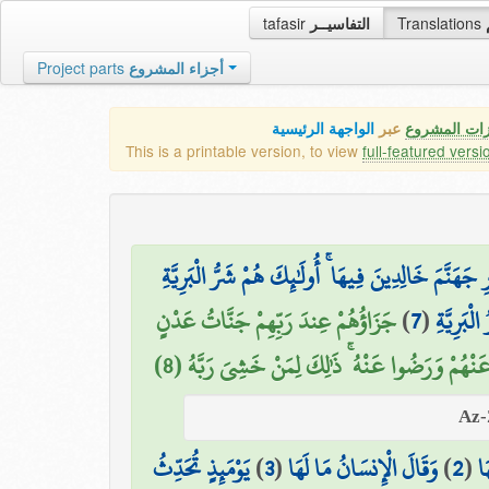
tafasir
التفاسيــر
Translations
Project parts
أجزاء المشروع
زات المشروع
عبر
الواجهة الرئيسية
This is a printable version, to view
full-featured versi
هَنَّمَ خَالِدِينَ فِيهَا ۚ أُولَٰئِكَ هُمْ شَرُّ الْبَرِيَّةِ
جَزَاؤُهُمْ عِندَ رَبِّهِمْ جَنَّاتُ عَدْنٍ
)
7
(
ْبَرِيَّةِ
 عَنْهُمْ وَرَضُوا عَنْهُ ۚ ذَٰلِكَ لِمَنْ خَشِيَ رَبَّهُ (8
يَوْمَئِذٍ تُحَدِّثُ
)
3
(
وَقَالَ الْإِنسَانُ مَا لَهَا
)
2
(
َا