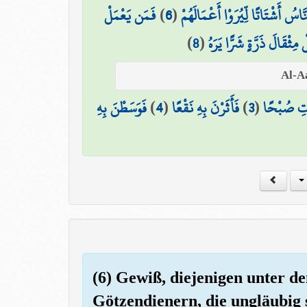
فَمَن يَعْمَلْ
)
6
(
َّاسُ أَشْتَاتًا لِّيُرَوْا أَعْمَالَهُمْ
)
8
(
مِثْقَالَ ذَرَّةٍ شَرًّا يَرَهُ
فَوَسَطْنَ بِهِ
)
4
(
فَأَثَرْنَ بِهِ نَقْعًا
)
3
(
اتِ صُبْحًا
(6) Gewiß, diejenigen unter d
Götzendienern, die ungläubig 