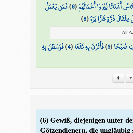
فَمَن يَعْمَلْ
)
6
(
َّاسُ أَشْتَاتًا لِّيُرَوْا أَعْمَالَهُمْ
)
8
(
مِثْقَالَ ذَرَّةٍ شَرًّا يَرَهُ
فَوَسَطْنَ بِهِ
)
4
(
فَأَثَرْنَ بِهِ نَقْعًا
)
3
(
اتِ صُبْحًا
(6) Gewiß, diejenigen unter d
Götzendienern, die ungläubig 