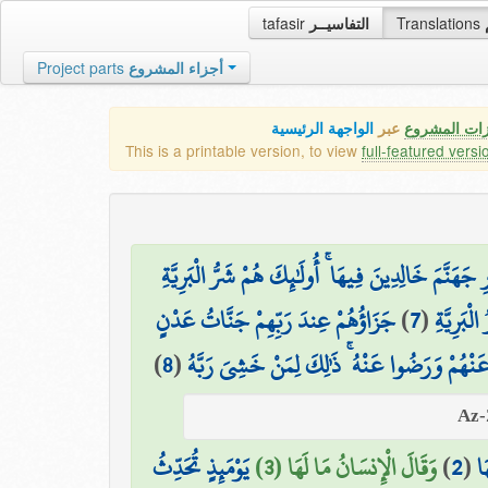
tafasir
التفاسيــر
Translations
Project parts
أجزاء المشروع
زات المشروع
عبر
الواجهة الرئيسية
This is a printable version, to view
full-featured versi
هَنَّمَ خَالِدِينَ فِيهَا ۚ أُولَٰئِكَ هُمْ شَرُّ الْبَرِيَّةِ
جَزَاؤُهُمْ عِندَ رَبِّهِمْ جَنَّاتُ عَدْنٍ
)
7
(
ْبَرِيَّةِ
)
8
(
 عَنْهُمْ وَرَضُوا عَنْهُ ۚ ذَٰلِكَ لِمَنْ خَشِيَ رَبَّهُ
يَوْمَئِذٍ تُحَدِّثُ
وَقَالَ الْإِنسَانُ مَا لَهَا (3)
)
2
(
َا