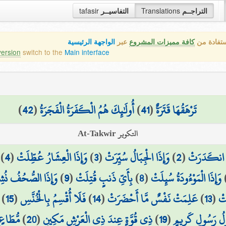
tafasir
التفاسيــر
Translations
التراجــم
ستفادة من
كافة مميزات المشروع
عبر
الواجهة الرئيسية
version
switch to the
Main interface
)
42
(
أُولَٰئِكَ هُمُ الْكَفَرَةُ الْفَجَرَةُ
)
41
(
تَرْهَقُهَا قَتَرَةٌ
التكوير At-Takwir
)
4
(
وَإِذَا الْعِشَارُ عُطِّلَتْ
)
3
(
وَإِذَا الْجِبَالُ سُيِّرَتْ
)
2
(
مُ انكَدَرَتْ
وَإِذَا الصُّحُفُ نُش
)
9
(
بِأَيِّ ذَنبٍ قُتِلَتْ
)
8
(
وَإِذَا الْمَوْءُودَةُ سُئِلَتْ
)
15
(
فَلَا أُقْسِمُ بِالْخُنَّسِ
)
14
(
عَلِمَتْ نَفْسٌ مَّا أَحْضَرَتْ
)
13
(
َتْ
مُّطَاعٍ 
)
20
(
ذِي قُوَّةٍ عِندَ ذِي الْعَرْشِ مَكِينٍ
)
19
(
َوْلُ رَسُولٍ كَرِيمٍ