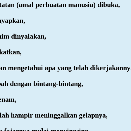
atatan (amal perbuatan manusia) dibuka,
enyapkan,
him dinyalakan,
ekatkan,
kan mengetahui apa yang telah dikerjakanny
ah dengan bintang-bintang,
benam,
elah hampir meninggalkan gelapnya,
a fajarnya mulai menyingsing,