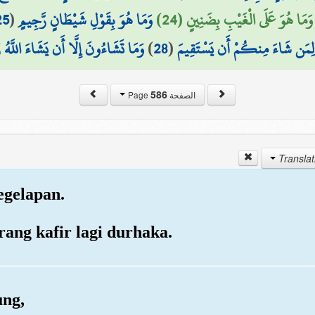
25
(
وَمَا هُوَ بِقَوْلِ شَيْطَانٍ رَّجِيمٍ
وَمَا هُوَ عَلَى الْغَيْبِ بِضَنِينٍ (24)
وَمَا تَشَاءُونَ إِلَّا أَن يَشَاءَ اللَّهُ ر
)
28
(
لِمَن شَاءَ مِنكُمْ أَن يَسْتَقِيمَ
586
الصفحة Page
kegelapan.
rang kafir lagi durhaka.
ung,