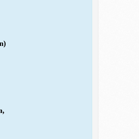
n)
a,