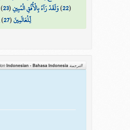
)
23
(
وَلَقَدْ رَآهُ بِالْأُفُقِ الْمُبِينِ
)
22
(
)
27
(
لِّلْعَالَمِينَ
Indonesian - Bahasa Indonesia
الترجمة Translation