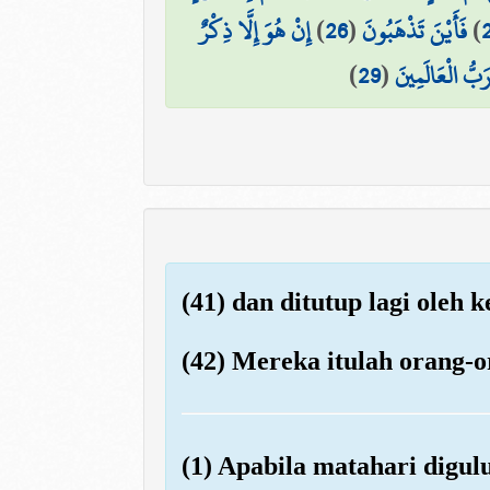
إِنْ هُوَ إِلَّا ذِكْرٌ
)
26
(
فَأَيْنَ تَذْهَبُونَ
)
)
29
(
َبُّ الْعَالَمِينَ
(41) dan ditutup lagi oleh 
(42) Mereka itulah orang-o
(1) Apabila matahari digul