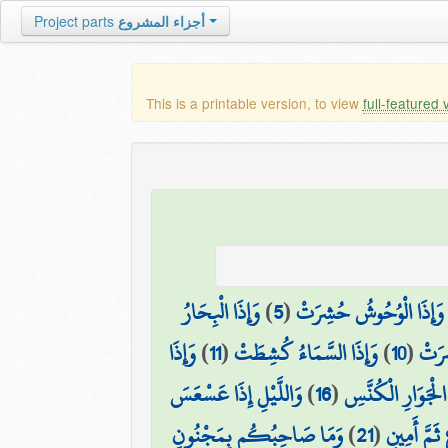
Project parts
أجزاء المشروع
This is a printable version, to view
full-featured 
وَإِذَا الْبِحَارُ
)
5
(
وَإِذَا الْوُحُوشُ حُشِرَتْ
وَإِذَا
)
11
(
وَإِذَا السَّمَاءُ كُشِطَتْ
)
10
(
ِرَتْ
وَاللَّيْلِ إِذَا عَسْعَسَ
)
16
(
الْجَوَارِ الْكُنَّسِ
وَمَا صَاحِبُكُم بِمَجْنُونٍ
)
21
(
ثَمَّ أَمِينٍ