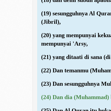
(19) sesungguhnya Al Quran
(Jibril),
(20) yang mempunyai kekua
mempunyai 'Arsy,
(21) yang ditaati di sana (d
(22) Dan temanmu (Muhamma
(23) Dan sesungguhnya Muh
(24) Dan dia (Muhammad) 
(25) Dan Al Quran itu buka