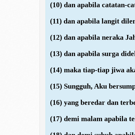
(10) dan apabila catatan-c
(11) dan apabila langit dil
(12) dan apabila neraka Ja
(13) dan apabila surga did
(14) maka tiap-tiap jiwa a
(15) Sungguh, Aku bersump
(16) yang beredar dan ter
(17) demi malam apabila t
(18) dan demi subuh apabil