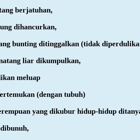
ntang berjatuhan,
nung dihancurkan,
ang bunting ditinggalkan (tidak diperdulika
inatang liar dikumpulkan,
adikan meluap
ipertemukan (dengan tubuh)
perempuan yang dikubur hidup-hidup ditany
 dibunuh,