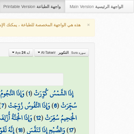
Printable Version
Main Version
الواجهة الرئيسية
واجهة الطباعة
×
هذه هي الواجهة المخصصة للطباعة ، يمكنك الإ
At-Takwir
24
التكوير
سورة Sura
آية Aya
وَإِذَا النُّجُو
)
1
(
إِذَا الشَّمْسُ كُوِّرَتْ
)
7
(
وَإِذَا النُّفُوسُ زُوِّجَتْ
)
6
(
سُجِّرَتْ
وَإِذَا الْجَنَّةُ أُزْلِف
)
12
(
الْجَحِيمُ سُعِّرَتْ
إِنَّهُ لَق
)
18
(
وَالصُّبْحِ إِذَا تَنَفَّسَ
)
17
(