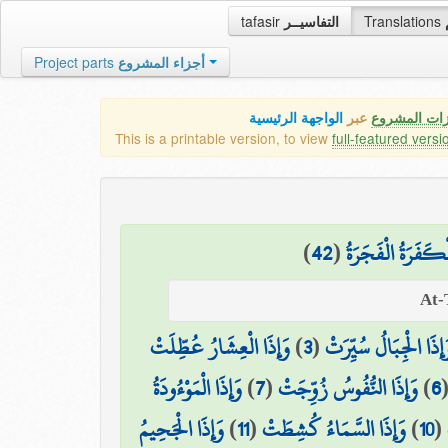
tafasir
التفاسيــر
Translations
Project parts
أجزاء المشروع
زات المشروع
عبر
الواجهة الرئيسية
This is a printable version, to view
full-featured versi
)
42
(
ْكَفَرَةُ الْفَجَرَةُ
وَإِذَا الْعِشَارُ عُطِّلَتْ
)
3
(
َإِذَا الْجِبَالُ سُيِّرَتْ
وَإِذَا الْمَوْءُودَةُ
)
7
(
وَإِذَا النُّفُوسُ زُوِّجَتْ
)
6
وَإِذَا الْجَحِيمُ
)
11
(
وَإِذَا السَّمَاءُ كُشِطَتْ
)
10
(