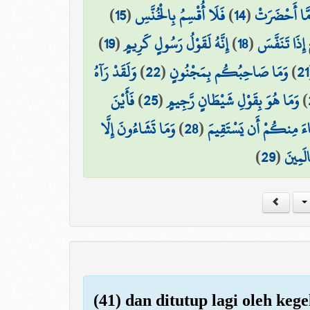
)
15
(
فَلَا أُقْسِمُ بِالْخُنَّسِ
)
14
(
َا أَحْضَرَتْ
)
19
(
إِنَّهُ لَقَوْلُ رَسُولٍ كَرِيمٍ
)
18
(
 إِذَا تَنَفَّسَ
وَلَقَدْ رَآهُ
)
22
(
وَمَا صَاحِبُكُم بِمَجْنُونٍ
)
21
فَأَيْنَ
)
25
(
وَمَا هُوَ بِقَوْلِ شَيْطَانٍ رَّجِيمٍ
)
وَمَا تَشَاءُونَ إِلَّا
)
28
(
ءَ مِنكُمْ أَن يَسْتَقِيمَ
)
29
(
الَمِينَ
(41) dan ditutup lagi oleh keg