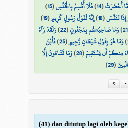
)
15
(
فَلَا أُقْسِمُ بِالْخُنَّسِ
)
14
(
َا أَحْضَرَتْ
)
19
(
إِنَّهُ لَقَوْلُ رَسُولٍ كَرِيمٍ
)
18
(
 إِذَا تَنَفَّسَ
وَلَقَدْ رَآهُ
)
22
(
وَمَا صَاحِبُكُم بِمَجْنُونٍ
)
21
فَأَيْنَ
)
25
(
وَمَا هُوَ بِقَوْلِ شَيْطَانٍ رَّجِيمٍ
)
وَمَا تَشَاءُونَ إِلَّا
)
28
(
ءَ مِنكُمْ أَن يَسْتَقِيمَ
)
29
(
الَمِينَ
(41) dan ditutup lagi oleh keg