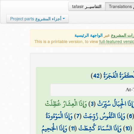
tafasir
التفاسيــر
Translations
Project parts
أجزاء المشروع
زات المشروع
عبر
الواجهة الرئيسية
This is a printable version, to view
full-featured versi
)
42
(
ْكَفَرَةُ الْفَجَرَةُ
وَإِذَا الْعِشَارُ عُطِّلَتْ
)
3
(
َإِذَا الْجِبَالُ سُيِّرَتْ
وَإِذَا الْمَوْءُودَةُ
)
7
(
وَإِذَا النُّفُوسُ زُوِّجَتْ
)
6
وَإِذَا الْجَحِيمُ
)
11
(
وَإِذَا السَّمَاءُ كُشِطَتْ
)
10
(