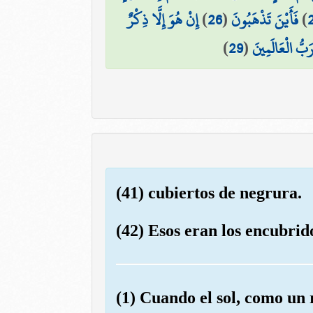
إِنْ هُوَ إِلَّا ذِكْرٌ
)
26
(
فَأَيْنَ تَذْهَبُونَ
)
)
29
(
َبُّ الْعَالَمِينَ
(41) cubiertos de negrura.
(42) Esos eran los encubrido
(1) Cuando el sol, como un r