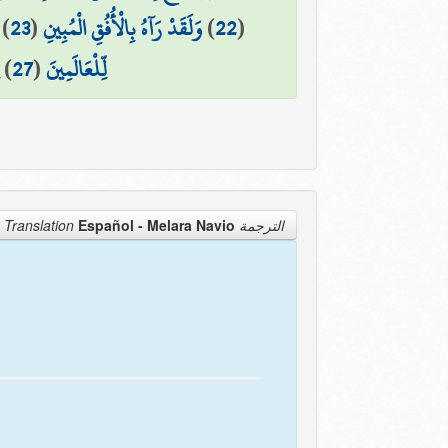
)
23
(
وَلَقَدْ رَآهُ بِالْأُفُقِ الْمُبِينِ
)
22
(
)
27
(
لِّلْعَالَمِينَ
Español - Melara Navio
الترجمة Translation