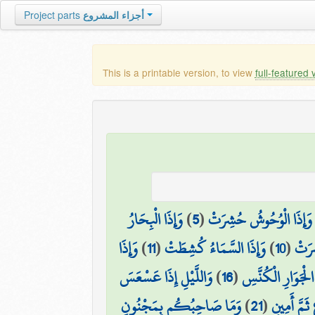
Project parts
أجزاء المشروع
This is a printable version, to view
full-featured 
وَإِذَا الْبِحَارُ
)
5
(
وَإِذَا الْوُحُوشُ حُشِرَتْ
وَإِذَا
)
11
(
وَإِذَا السَّمَاءُ كُشِطَتْ
)
10
(
ِرَتْ
وَاللَّيْلِ إِذَا عَسْعَسَ
)
16
(
الْجَوَارِ الْكُنَّسِ
وَمَا صَاحِبُكُم بِمَجْنُونٍ
)
21
(
ثَمَّ أَمِينٍ