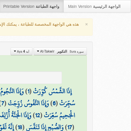
Printable Version
Main Version
الواجهة الرئيسية
واجهة الطباعة
×
هذه هي الواجهة المخصصة للطباعة ، يمكنك الإ
At-Takwir
4
التكوير
سورة Sura
آية Aya
وَإِذَا النُّجُو
)
1
(
إِذَا الشَّمْسُ كُوِّرَتْ
)
7
(
وَإِذَا النُّفُوسُ زُوِّجَتْ
)
6
(
سُجِّرَتْ
وَإِذَا الْجَنَّةُ أُزْلِف
)
12
(
الْجَحِيمُ سُعِّرَتْ
إِنَّهُ لَق
)
18
(
وَالصُّبْحِ إِذَا تَنَفَّسَ
)
17
(