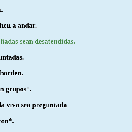
n.
hen a andar.
eñadas sean desatendidas.
juntadas.
sborden.
n grupos*.
da viva sea preguntada
ron*.