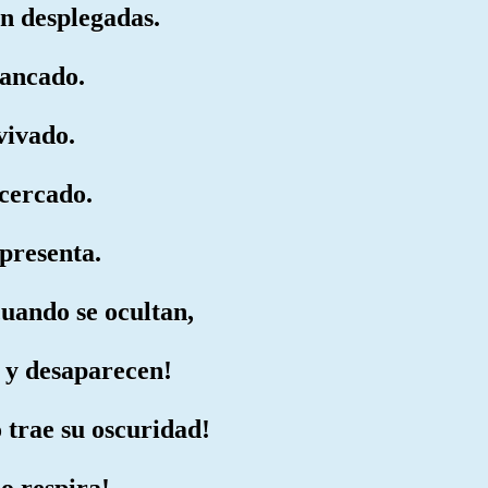
an desplegadas.
rancado.
vivado.
acercado.
presenta.
cuando se ocultan,
o y desaparecen!
 trae su oscuridad!
o respira!