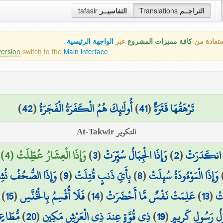
tafasir
التفاسيــر
Translations
التراجــم
ستفادة من
كافة مميزات المشروع
عبر
الواجهة الرئيسية
version
switch to the
Main interface
)
42
(
أُولَٰئِكَ هُمُ الْكَفَرَةُ الْفَجَرَةُ
)
41
(
تَرْهَقُهَا قَتَرَةٌ
التكوير At-Takwir
وَإِذَا الْعِشَارُ عُطِّلَتْ (4)
)
3
(
وَإِذَا الْجِبَالُ سُيِّرَتْ
)
2
(
مُ انكَدَرَتْ
وَإِذَا الصُّحُفُ نُش
)
9
(
بِأَيِّ ذَنبٍ قُتِلَتْ
)
8
(
وَإِذَا الْمَوْءُودَةُ سُئِلَتْ
)
15
(
فَلَا أُقْسِمُ بِالْخُنَّسِ
)
14
(
عَلِمَتْ نَفْسٌ مَّا أَحْضَرَتْ
)
13
(
َتْ
مُّطَاعٍ 
)
20
(
ذِي قُوَّةٍ عِندَ ذِي الْعَرْشِ مَكِينٍ
)
19
(
َوْلُ رَسُولٍ كَرِيمٍ