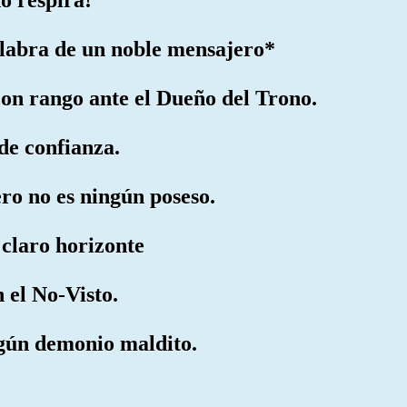
alabra de un noble mensajero*
con rango ante el Dueño del Trono.
 de confianza.
ro no es ningún poseso.
l claro horizonte
 el No-Visto.
ngún demonio maldito.