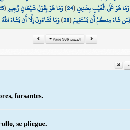
25
(
وَمَا هُوَ بِقَوْلِ شَيْطَانٍ رَّجِيمٍ
)
24
(
وَمَا هُوَ عَلَى الْغَيْبِ بِضَنِينٍ
وَمَا تَشَاءُونَ إِلَّا أَن يَشَاءَ اللَّهُ ر
)
28
(
لِمَن شَاءَ مِنكُمْ أَن يَسْتَقِيمَ
586
الصفحة Page
res, farsantes.
ollo, se pliegue.