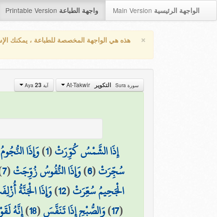
Printable Version
Main Version
الواجهة الرئيسية
واجهة الطباعة
×
هذه هي الواجهة المخصصة للطباعة ، يمكنك الإ
At-Takwir
23
التكوير
سورة Sura
آية Aya
وَإِذَا النُّجُو
)
1
(
إِذَا الشَّمْسُ كُوِّرَتْ
)
7
(
وَإِذَا النُّفُوسُ زُوِّجَتْ
)
6
(
سُجِّرَتْ
وَإِذَا الْجَنَّةُ أُزْلِف
)
12
(
الْجَحِيمُ سُعِّرَتْ
إِنَّهُ لَق
)
18
(
وَالصُّبْحِ إِذَا تَنَفَّسَ
)
17
(