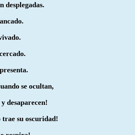
an desplegadas.
rancado.
vivado.
acercado.
presenta.
cuando se ocultan,
o y desaparecen!
 trae su oscuridad!
o respira!