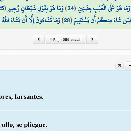
25
(
وَمَا هُوَ بِقَوْلِ شَيْطَانٍ رَّجِيمٍ
)
24
(
وَمَا هُوَ عَلَى الْغَيْبِ بِضَنِينٍ
وَمَا تَشَاءُونَ إِلَّا أَن يَشَاءَ اللَّهُ ر
)
28
(
لِمَن شَاءَ مِنكُمْ أَن يَسْتَقِيمَ
586
الصفحة Page
res, farsantes.
ollo, se pliegue.