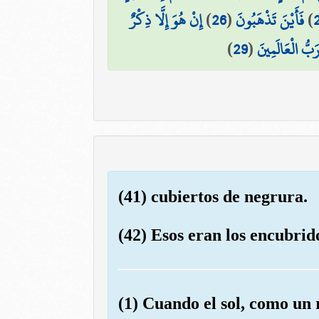
إِنْ هُوَ إِلَّا ذِكْرٌ
)
26
(
فَأَيْنَ تَذْهَبُونَ
)
)
29
(
َبُّ الْعَالَمِينَ
(41) cubiertos de negrura.
(42) Esos eran los encubrido
(1) Cuando el sol, como un r