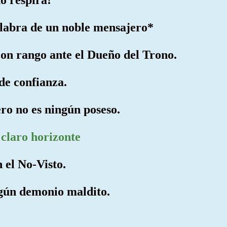
alabra de un noble mensajero*
con rango ante el Dueño del Trono.
 de confianza.
ro no es ningún poseso.
l claro horizonte
 el No-Visto.
ngún demonio maldito.