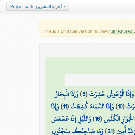
Project parts
أجزاء المشروع
This is a printable version, to view
full-featured 
وَإِذَا الْبِحَارُ
)
5
(
وَإِذَا الْوُحُوشُ حُشِرَتْ
وَإِذَا
)
11
(
وَإِذَا السَّمَاءُ كُشِطَتْ
)
10
(
ِرَتْ
وَاللَّيْلِ إِذَا عَسْعَسَ
)
16
(
الْجَوَارِ الْكُنَّسِ
وَمَا صَاحِبُكُم بِمَجْنُونٍ
)
21
(
ثَمَّ أَمِينٍ