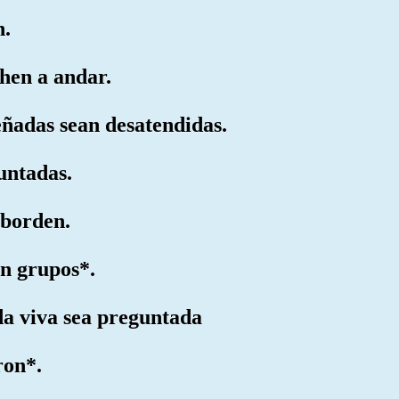
n.
hen a andar.
eñadas sean desatendidas.
juntadas.
sborden.
n grupos*.
da viva sea preguntada
ron*.