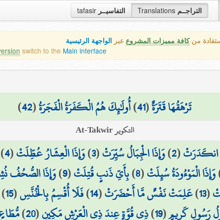
tafasir
التفاسيــر
Translations
التراجــم
ستفادة من
كافة مميزات المشروع
عبر
الواجهة الرئيسية
version
switch to the
Main interface
)
42
(
أُولَٰئِكَ هُمُ الْكَفَرَةُ الْفَجَرَةُ
)
41
(
تَرْهَقُهَا قَتَرَةٌ
التكوير At-Takwir
)
4
(
وَإِذَا الْعِشَارُ عُطِّلَتْ
)
3
(
وَإِذَا الْجِبَالُ سُيِّرَتْ
)
2
(
مُ انكَدَرَتْ
وَإِذَا الصُّحُفُ نُش
)
9
(
بِأَيِّ ذَنبٍ قُتِلَتْ
)
8
(
وَإِذَا الْمَوْءُودَةُ سُئِلَتْ
)
15
(
فَلَا أُقْسِمُ بِالْخُنَّسِ
)
14
(
عَلِمَتْ نَفْسٌ مَّا أَحْضَرَتْ
)
13
(
َتْ
مُّطَاعٍ 
)
20
(
ذِي قُوَّةٍ عِندَ ذِي الْعَرْشِ مَكِينٍ
)
19
(
َوْلُ رَسُولٍ كَرِيمٍ