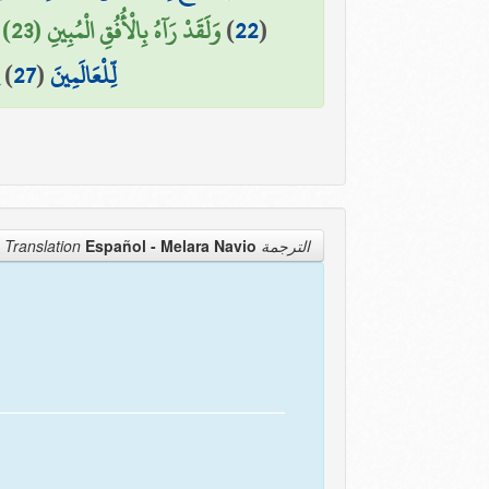
وَلَقَدْ رَآهُ بِالْأُفُقِ الْمُبِينِ (23)
)
22
(
)
27
(
لِّلْعَالَمِينَ
Español - Melara Navio
الترجمة Translation