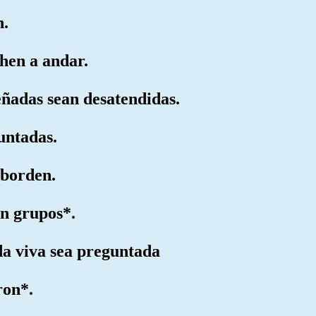
n.
hen a andar.
eñadas sean desatendidas.
juntadas.
sborden.
n grupos*.
da viva sea preguntada
ron*.