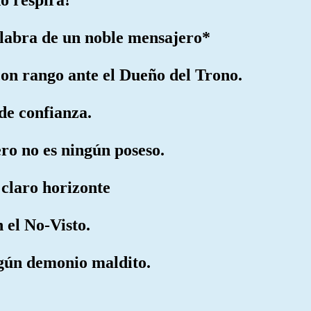
alabra de un noble mensajero*
con rango ante el Dueño del Trono.
 de confianza.
ro no es ningún poseso.
l claro horizonte
 el No-Visto.
ngún demonio maldito.