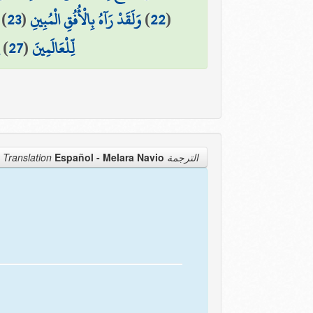
)
23
(
وَلَقَدْ رَآهُ بِالْأُفُقِ الْمُبِينِ
)
22
(
)
27
(
لِّلْعَالَمِينَ
Español - Melara Navio
الترجمة Translation