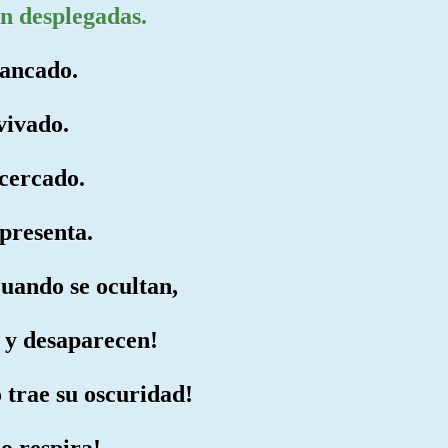
an desplegadas.
rancado.
vivado.
acercado.
presenta.
cuando se ocultan,
o y desaparecen!
 trae su oscuridad!
o respira!