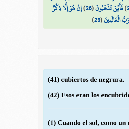
إِنْ هُوَ إِلَّا ذِكْرٌ
)
26
(
فَأَيْنَ تَذْهَبُونَ
)
)
29
(
َبُّ الْعَالَمِينَ
(41) cubiertos de negrura.
(42) Esos eran los encubrido
(1) Cuando el sol, como un r