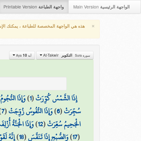
Printable Version
Main Version
الواجهة الرئيسية
واجهة الطباعة
×
هذه هي الواجهة المخصصة للطباعة ، يمكنك الإ
At-Takwir
10
التكوير
سورة Sura
آية Aya
وَإِذَا النُّجُو
)
1
(
إِذَا الشَّمْسُ كُوِّرَتْ
)
7
(
وَإِذَا النُّفُوسُ زُوِّجَتْ
)
6
(
سُجِّرَتْ
وَإِذَا الْجَنَّةُ أُزْلِف
)
12
(
الْجَحِيمُ سُعِّرَتْ
إِنَّهُ لَق
)
18
(
وَالصُّبْحِ إِذَا تَنَفَّسَ
)
17
(