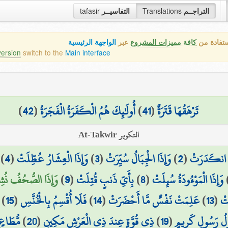
tafasir
التفاسيــر
Translations
التراجــم
ستفادة من
كافة مميزات المشروع
عبر
الواجهة الرئيسية
version
switch to the
Main interface
)
42
(
أُولَٰئِكَ هُمُ الْكَفَرَةُ الْفَجَرَةُ
)
41
(
تَرْهَقُهَا قَتَرَةٌ
التكوير At-Takwir
)
4
(
وَإِذَا الْعِشَارُ عُطِّلَتْ
)
3
(
وَإِذَا الْجِبَالُ سُيِّرَتْ
)
2
(
مُ انكَدَرَتْ
وَإِذَا الصُّحُفُ نُشِ)
)
9
(
بِأَيِّ ذَنبٍ قُتِلَتْ
)
8
(
وَإِذَا الْمَوْءُودَةُ سُئِلَتْ
)
15
(
فَلَا أُقْسِمُ بِالْخُنَّسِ
)
14
(
عَلِمَتْ نَفْسٌ مَّا أَحْضَرَتْ
)
13
(
َتْ
مُّطَاعٍ 
)
20
(
ذِي قُوَّةٍ عِندَ ذِي الْعَرْشِ مَكِينٍ
)
19
(
َوْلُ رَسُولٍ كَرِيمٍ