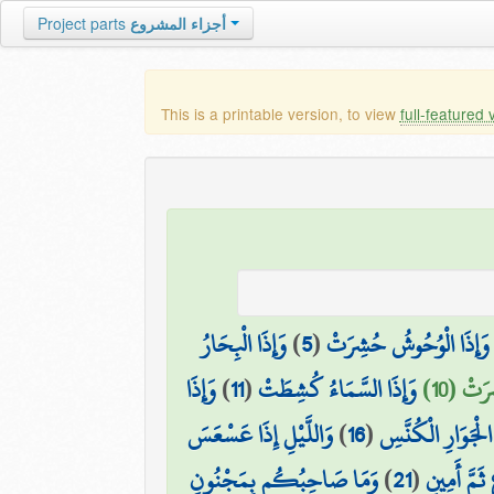
Project parts
أجزاء المشروع
This is a printable version, to view
full-featured 
وَإِذَا الْبِحَارُ
)
5
(
وَإِذَا الْوُحُوشُ حُشِرَتْ
وَإِذَا
)
11
(
وَإِذَا السَّمَاءُ كُشِطَتْ
رَتْ (10
وَاللَّيْلِ إِذَا عَسْعَسَ
)
16
(
الْجَوَارِ الْكُنَّسِ
وَمَا صَاحِبُكُم بِمَجْنُونٍ
)
21
(
ثَمَّ أَمِينٍ