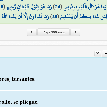
25
(
وَمَا هُوَ بِقَوْلِ شَيْطَانٍ رَّجِيمٍ
)
24
(
وَمَا هُوَ عَلَى الْغَيْبِ بِضَنِينٍ
وَمَا تَشَاءُونَ إِلَّا أَن يَشَاءَ اللَّهُ ر
)
28
(
لِمَن شَاءَ مِنكُمْ أَن يَسْتَقِيمَ
586
الصفحة Page
res, farsantes.
ollo, se pliegue.