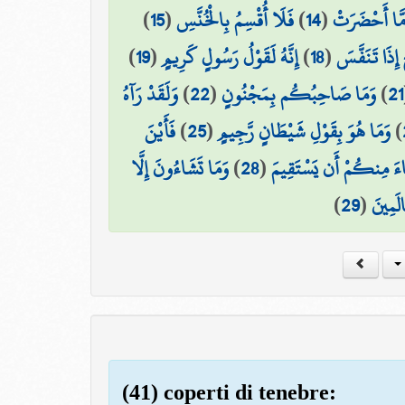
)
15
(
فَلَا أُقْسِمُ بِالْخُنَّسِ
)
14
(
َا أَحْضَرَتْ
)
19
(
إِنَّهُ لَقَوْلُ رَسُولٍ كَرِيمٍ
)
18
(
 إِذَا تَنَفَّسَ
وَلَقَدْ رَآهُ
)
22
(
وَمَا صَاحِبُكُم بِمَجْنُونٍ
)
21
فَأَيْنَ
)
25
(
وَمَا هُوَ بِقَوْلِ شَيْطَانٍ رَّجِيمٍ
)
وَمَا تَشَاءُونَ إِلَّا
)
28
(
ءَ مِنكُمْ أَن يَسْتَقِيمَ
)
29
(
الَمِينَ
(41) coperti di tenebre: