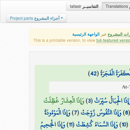
tafasir
التفاسيــر
Translations
Project parts
أجزاء المشروع
زات المشروع
عبر
الواجهة الرئيسية
This is a printable version, to view
full-featured versi
)
42
(
ْكَفَرَةُ الْفَجَرَةُ
وَإِذَا الْعِشَارُ عُطِّلَتْ
)
3
(
َإِذَا الْجِبَالُ سُيِّرَتْ
وَإِذَا الْمَوْءُودَةُ
)
7
(
وَإِذَا النُّفُوسُ زُوِّجَتْ
)
6
وَإِذَا الْجَحِيمُ
)
11
(
وَإِذَا السَّمَاءُ كُشِطَتْ
)
10
(