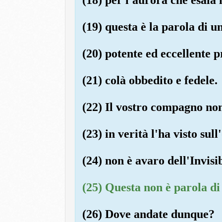
(19) questa è la parola di 
(20) potente ed eccellente p
(21) colà obbedito e fedele.
(22) Il vostro compagno non
(23) in verità l'ha visto sul
(24) non è avaro dell'Invisib
(25) Questa non è parola d
(26) Dove andate dunque?