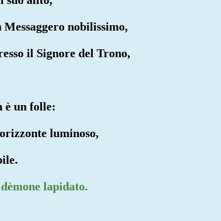
un Messaggero nobilissimo,
resso il Signore del Trono,
 è un folle:
l'orizzonte luminoso,
ile.
i dèmone lapidato.