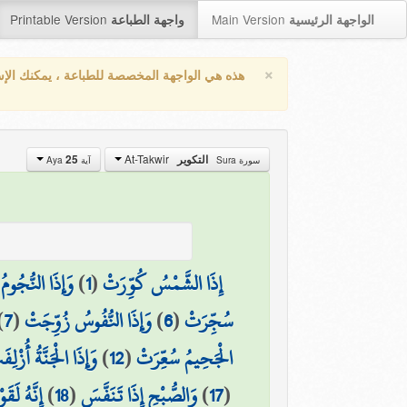
Printable Version
Main Version
الواجهة الرئيسية
واجهة الطباعة
×
هذه هي الواجهة المخصصة للطباعة ، يمكنك الإ
At-Takwir
25
التكوير
سورة Sura
آية Aya
وَإِذَا النُّجُو
)
1
(
إِذَا الشَّمْسُ كُوِّرَتْ
)
7
(
وَإِذَا النُّفُوسُ زُوِّجَتْ
)
6
(
سُجِّرَتْ
وَإِذَا الْجَنَّةُ أُزْلِف
)
12
(
الْجَحِيمُ سُعِّرَتْ
إِنَّهُ لَق
)
18
(
وَالصُّبْحِ إِذَا تَنَفَّسَ
)
17
(