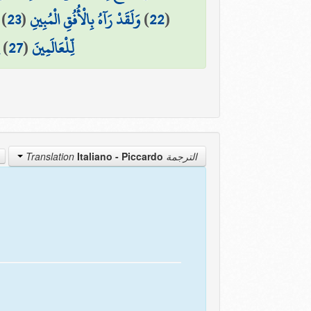
)
23
(
وَلَقَدْ رَآهُ بِالْأُفُقِ الْمُبِينِ
)
22
(
)
27
(
لِّلْعَالَمِينَ
Italiano - Piccardo
الترجمة Translation