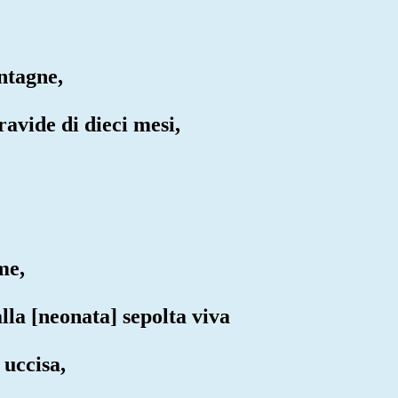
ntagne,
ravide di dieci mesi,
me,
lla [neonata] sepolta viva
 uccisa,