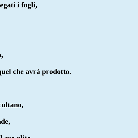
gati i fogli,
o,
quel che avrà prodotto.
cultano,
nde,
l suo alito,