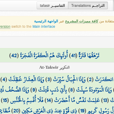
tafasir
التفاسيــر
Translations
التراجــم
ستفادة من
كافة مميزات المشروع
عبر
الواجهة الرئيسية
version
switch to the
Main interface
)
42
(
أُولَٰئِكَ هُمُ الْكَفَرَةُ الْفَجَرَةُ
)
41
(
تَرْهَقُهَا قَتَرَةٌ
التكوير At-Takwir
)
4
(
وَإِذَا الْعِشَارُ عُطِّلَتْ
)
3
(
وَإِذَا الْجِبَالُ سُيِّرَتْ
)
2
(
مُ انكَدَرَتْ
وَإِذَا الصُّحُفُ نُش
)
9
(
بِأَيِّ ذَنبٍ قُتِلَتْ
)
8
(
وَإِذَا الْمَوْءُودَةُ سُئِلَتْ
)
15
(
فَلَا أُقْسِمُ بِالْخُنَّسِ
)
14
(
عَلِمَتْ نَفْسٌ مَّا أَحْضَرَتْ
)
13
(
َتْ
مُّطَاعٍ 
)
20
(
ذِي قُوَّةٍ عِندَ ذِي الْعَرْشِ مَكِينٍ
)
19
(
َوْلُ رَسُولٍ كَرِيمٍ