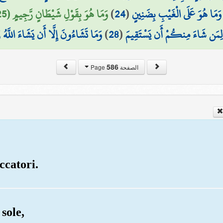
وَمَا هُوَ بِقَوْلِ شَيْطَانٍ رَّجِيمٍ (25)
)
24
(
وَمَا هُوَ عَلَى الْغَيْبِ بِضَنِينٍ
وَمَا تَشَاءُونَ إِلَّا أَن يَشَاءَ اللَّهُ ر
)
28
(
لِمَن شَاءَ مِنكُمْ أَن يَسْتَقِيمَ
586
الصفحة Page
ccatori.
sole,