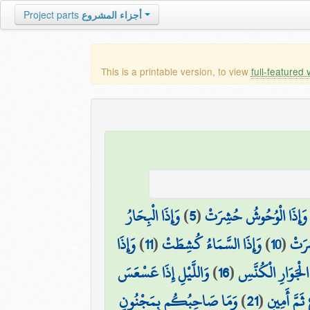
Project parts
أجزاء المشروع
This is a printable version, to view
full-featured 
وَإِذَا الْبِحَارُ
)
5
(
وَإِذَا الْوُحُوشُ حُشِرَتْ
وَإِذَا
)
11
(
وَإِذَا السَّمَاءُ كُشِطَتْ
)
10
(
ِرَتْ
وَاللَّيْلِ إِذَا عَسْعَسَ
)
16
(
الْجَوَارِ الْكُنَّسِ
وَمَا صَاحِبُكُم بِمَجْنُونٍ
)
21
(
ثَمَّ أَمِينٍ