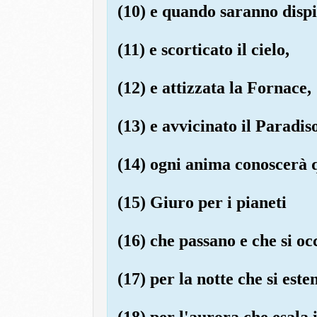
(10) e quando saranno dispie
(11) e scorticato il cielo,
(12) e attizzata la Fornace,
(13) e avvicinato il Paradis
(14) ogni anima conoscerà 
(15) Giuro per i pianeti
(16) che passano e che si oc
(17) per la notte che si este
(18) per l'aurora che esala i