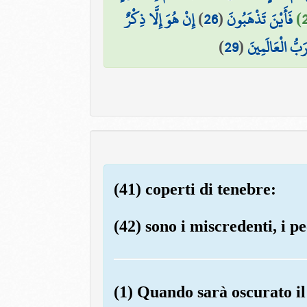
إِنْ هُوَ إِلَّا ذِكْرٌ
)
26
(
فَأَيْنَ تَذْهَبُونَ
)
29
(
َبُّ الْعَالَمِينَ
(41) coperti di tenebre:
(42) sono i miscredenti, i pe
(1) Quando sarà oscurato il 