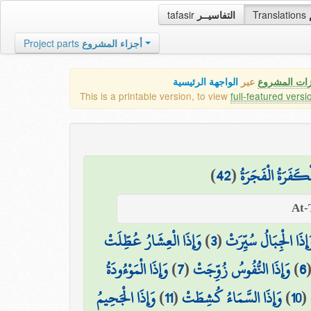
tafasir
التفاسيــر
Translations
Project parts
أجزاء المشروع
زات المشروع
عبر
الواجهة الرئيسية
This is a printable version, to view
full-featured versi
)
42
(
ْكَفَرَةُ الْفَجَرَةُ
وَإِذَا الْعِشَارُ عُطِّلَتْ
)
3
(
َإِذَا الْجِبَالُ سُيِّرَتْ
وَإِذَا الْمَوْءُودَةُ
)
7
(
وَإِذَا النُّفُوسُ زُوِّجَتْ
)
6
وَإِذَا الْجَحِيمُ
)
11
(
وَإِذَا السَّمَاءُ كُشِطَتْ
)
10
(