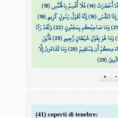
)
15
(
فَلَا أُقْسِمُ بِالْخُنَّسِ
)
14
(
َا أَحْضَرَتْ
)
19
(
إِنَّهُ لَقَوْلُ رَسُولٍ كَرِيمٍ
)
18
(
 إِذَا تَنَفَّسَ
وَلَقَدْ رَآهُ
)
22
(
وَمَا صَاحِبُكُم بِمَجْنُونٍ
)
21
فَأَيْنَ
)
25
(
وَمَا هُوَ بِقَوْلِ شَيْطَانٍ رَّجِيمٍ
)
وَمَا تَشَاءُونَ إِلَّا
)
28
(
ءَ مِنكُمْ أَن يَسْتَقِيمَ
)
29
(
الَمِينَ
(41) coperti di tenebre: