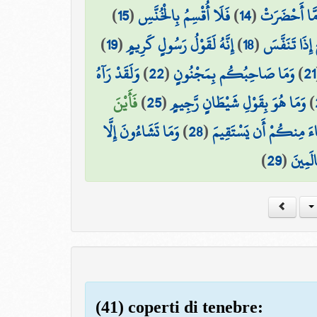
)
15
(
فَلَا أُقْسِمُ بِالْخُنَّسِ
)
14
(
َا أَحْضَرَتْ
)
19
(
إِنَّهُ لَقَوْلُ رَسُولٍ كَرِيمٍ
)
18
(
 إِذَا تَنَفَّسَ
وَلَقَدْ رَآهُ
)
22
(
وَمَا صَاحِبُكُم بِمَجْنُونٍ
)
21
فَأَيْنَ
)
25
(
وَمَا هُوَ بِقَوْلِ شَيْطَانٍ رَّجِيمٍ
)
وَمَا تَشَاءُونَ إِلَّا
)
28
(
ءَ مِنكُمْ أَن يَسْتَقِيمَ
)
29
(
الَمِينَ
(41) coperti di tenebre: