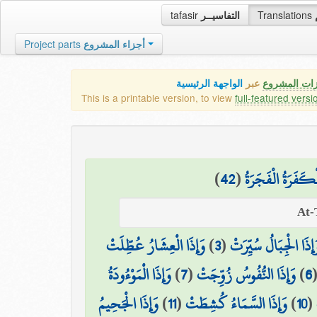
tafasir
التفاسيــر
Translations
Project parts
أجزاء المشروع
زات المشروع
عبر
الواجهة الرئيسية
This is a printable version, to view
full-featured versi
)
42
(
ْكَفَرَةُ الْفَجَرَةُ
وَإِذَا الْعِشَارُ عُطِّلَتْ
)
3
(
َإِذَا الْجِبَالُ سُيِّرَتْ
وَإِذَا الْمَوْءُودَةُ
)
7
(
وَإِذَا النُّفُوسُ زُوِّجَتْ
)
6
وَإِذَا الْجَحِيمُ
)
11
(
وَإِذَا السَّمَاءُ كُشِطَتْ
)
10
(