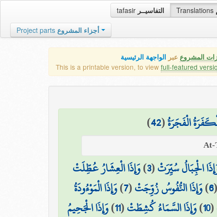
tafasir
التفاسيــر
Translations
Project parts
أجزاء المشروع
زات المشروع
عبر
الواجهة الرئيسية
This is a printable version, to view
full-featured versi
)
42
(
ْكَفَرَةُ الْفَجَرَةُ
وَإِذَا الْعِشَارُ عُطِّلَتْ
)
3
(
َإِذَا الْجِبَالُ سُيِّرَتْ
وَإِذَا الْمَوْءُودَةُ
)
7
(
وَإِذَا النُّفُوسُ زُوِّجَتْ
)
6
وَإِذَا الْجَحِيمُ
)
11
(
وَإِذَا السَّمَاءُ كُشِطَتْ
)
10
(