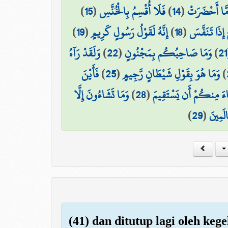
)
15
(
فَلَا أُقْسِمُ بِالْخُنَّسِ
)
14
(
َا أَحْضَرَتْ
)
19
(
إِنَّهُ لَقَوْلُ رَسُولٍ كَرِيمٍ
)
18
(
 إِذَا تَنَفَّسَ
وَلَقَدْ رَآهُ
)
22
(
وَمَا صَاحِبُكُم بِمَجْنُونٍ
)
21
فَأَيْنَ
)
25
(
وَمَا هُوَ بِقَوْلِ شَيْطَانٍ رَّجِيمٍ
)
وَمَا تَشَاءُونَ إِلَّا
)
28
(
ءَ مِنكُمْ أَن يَسْتَقِيمَ
)
29
(
الَمِينَ
(41) dan ditutup lagi oleh keg