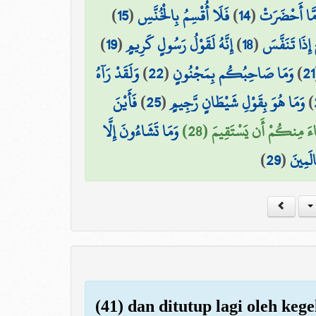
)
15
(
فَلَا أُقْسِمُ بِالْخُنَّسِ
)
14
(
َا أَحْضَرَتْ
)
19
(
إِنَّهُ لَقَوْلُ رَسُولٍ كَرِيمٍ
)
18
(
 إِذَا تَنَفَّسَ
وَلَقَدْ رَآهُ
)
22
(
وَمَا صَاحِبُكُم بِمَجْنُونٍ
)
21
فَأَيْنَ
)
25
(
وَمَا هُوَ بِقَوْلِ شَيْطَانٍ رَّجِيمٍ
)
ءَ مِنكُمْ أَن يَسْتَقِيمَ (28
وَمَا تَشَاءُونَ إِلَّا
)
29
(
الَمِينَ
(41) dan ditutup lagi oleh keg