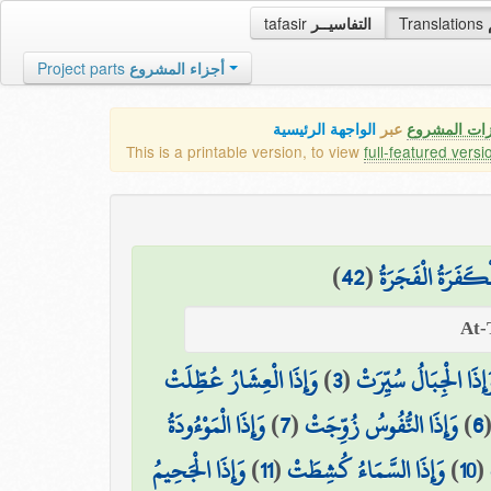
tafasir
التفاسيــر
Translations
Project parts
أجزاء المشروع
زات المشروع
عبر
الواجهة الرئيسية
This is a printable version, to view
full-featured versi
)
42
(
ْكَفَرَةُ الْفَجَرَةُ
وَإِذَا الْعِشَارُ عُطِّلَتْ
)
3
(
َإِذَا الْجِبَالُ سُيِّرَتْ
وَإِذَا الْمَوْءُودَةُ
)
7
(
وَإِذَا النُّفُوسُ زُوِّجَتْ
)
6
وَإِذَا الْجَحِيمُ
)
11
(
وَإِذَا السَّمَاءُ كُشِطَتْ
)
10
(