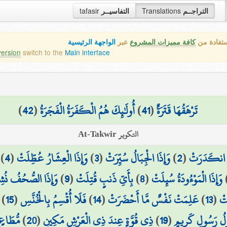
tafasir
التفاسيــر
Translations
التراجــم
ستفادة من
كافة مميزات المشروع
عبر
الواجهة الرئيسية
version
switch to the
Main interface
)
42
(
أُولَٰئِكَ هُمُ الْكَفَرَةُ الْفَجَرَةُ
)
41
(
تَرْهَقُهَا قَتَرَةٌ
التكوير At-Takwir
)
4
(
وَإِذَا الْعِشَارُ عُطِّلَتْ
)
3
(
وَإِذَا الْجِبَالُ سُيِّرَتْ
)
2
(
مُ انكَدَرَتْ
وَإِذَا الصُّحُفُ نُش
)
9
(
بِأَيِّ ذَنبٍ قُتِلَتْ
)
8
(
وَإِذَا الْمَوْءُودَةُ سُئِلَتْ
)
15
(
فَلَا أُقْسِمُ بِالْخُنَّسِ
)
14
(
عَلِمَتْ نَفْسٌ مَّا أَحْضَرَتْ
)
13
(
َتْ
مُّطَاعٍ 
)
20
(
ذِي قُوَّةٍ عِندَ ذِي الْعَرْشِ مَكِينٍ
)
19
(
َوْلُ رَسُولٍ كَرِيمٍ