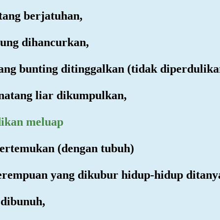
ntang berjatuhan,
nung dihancurkan,
ang bunting ditinggalkan (tidak diperdulika
inatang liar dikumpulkan,
adikan meluap
ipertemukan (dengan tubuh)
perempuan yang dikubur hidup-hidup ditany
 dibunuh,