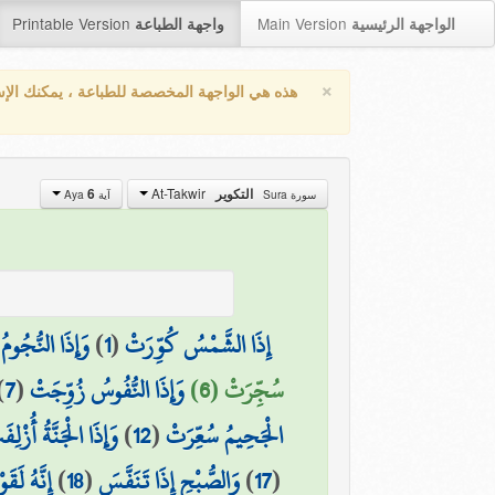
Printable Version
Main Version
الواجهة الرئيسية
واجهة الطباعة
×
هذه هي الواجهة المخصصة للطباعة ، يمكنك الإ
At-Takwir
6
التكوير
سورة Sura
آية Aya
وَإِذَا النُّجُو
)
1
(
إِذَا الشَّمْسُ كُوِّرَتْ
)
7
(
وَإِذَا النُّفُوسُ زُوِّجَتْ
سُجِّرَتْ (6)
وَإِذَا الْجَنَّةُ أُزْلِف
)
12
(
الْجَحِيمُ سُعِّرَتْ
إِنَّهُ لَق
)
18
(
وَالصُّبْحِ إِذَا تَنَفَّسَ
)
17
(