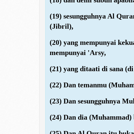
(19) sesungguhnya Al Quran
(Jibril),
(20) yang mempunyai kekua
mempunyai 'Arsy,
(21) yang ditaati di sana (d
(22) Dan temanmu (Muhamma
(23) Dan sesungguhnya Muh
(24) Dan dia (Muhammad) 
(25) Dan Al Quran itu buka