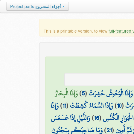
Project parts
أجزاء المشروع
This is a printable version, to view
full-featured 
وَإِذَا الْبِحَارُ
)
5
(
وَإِذَا الْوُحُوشُ حُشِرَتْ
وَإِذَا
)
11
(
وَإِذَا السَّمَاءُ كُشِطَتْ
)
10
(
ِرَتْ
وَاللَّيْلِ إِذَا عَسْعَسَ
)
16
(
الْجَوَارِ الْكُنَّسِ
وَمَا صَاحِبُكُم بِمَجْنُونٍ
)
21
(
ثَمَّ أَمِينٍ