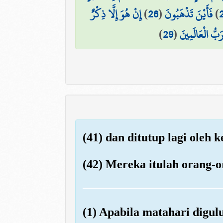
إِنْ هُوَ إِلَّا ذِكْرٌ
)
26
(
فَأَيْنَ تَذْهَبُونَ
)
)
29
(
َبُّ الْعَالَمِينَ
(41) dan ditutup lagi oleh 
(42) Mereka itulah orang-o
(1) Apabila matahari digul