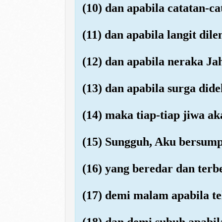
(10) dan apabila catatan-c
(11) dan apabila langit dil
(12) dan apabila neraka Ja
(13) dan apabila surga did
(14) maka tiap-tiap jiwa a
(15) Sungguh, Aku bersump
(16) yang beredar dan ter
(17) demi malam apabila t
(18) dan demi subuh apabil