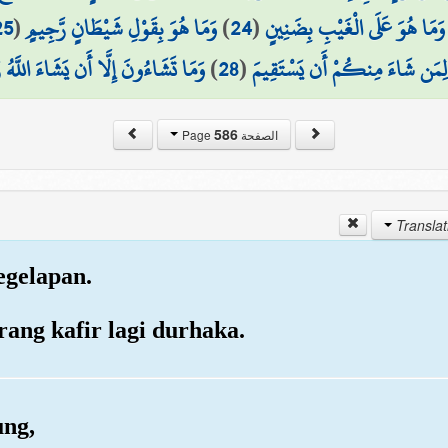
25
(
وَمَا هُوَ بِقَوْلِ شَيْطَانٍ رَّجِيمٍ
)
24
(
وَمَا هُوَ عَلَى الْغَيْبِ بِضَنِينٍ
وَمَا تَشَاءُونَ إِلَّا أَن يَشَاءَ اللَّهُ ر
)
28
(
لِمَن شَاءَ مِنكُمْ أَن يَسْتَقِيمَ
586
الصفحة Page
kegelapan.
rang kafir lagi durhaka.
ung,