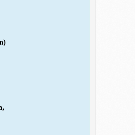
n)
a,