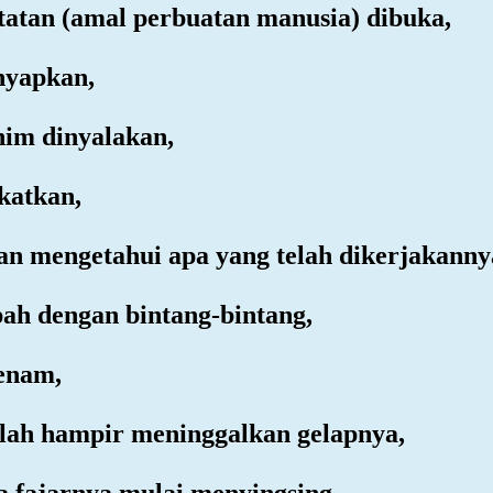
atatan (amal perbuatan manusia) dibuka,
enyapkan,
him dinyalakan,
ekatkan,
kan mengetahui apa yang telah dikerjakanny
ah dengan bintang-bintang,
benam,
elah hampir meninggalkan gelapnya,
a fajarnya mulai menyingsing,