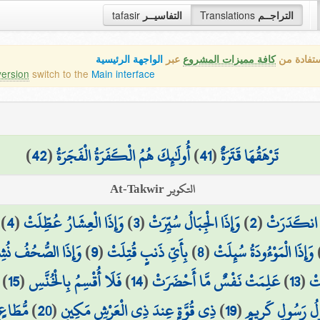
tafasir
التفاسيــر
Translations
التراجــم
ستفادة من
كافة مميزات المشروع
عبر
الواجهة الرئيسية
version
switch to the
Main interface
)
42
(
أُولَٰئِكَ هُمُ الْكَفَرَةُ الْفَجَرَةُ
)
41
(
تَرْهَقُهَا قَتَرَةٌ
التكوير At-Takwir
)
4
(
وَإِذَا الْعِشَارُ عُطِّلَتْ
)
3
(
وَإِذَا الْجِبَالُ سُيِّرَتْ
)
2
(
مُ انكَدَرَتْ
وَإِذَا الصُّحُفُ نُش
)
9
(
بِأَيِّ ذَنبٍ قُتِلَتْ
)
8
(
وَإِذَا الْمَوْءُودَةُ سُئِلَتْ
)
15
(
فَلَا أُقْسِمُ بِالْخُنَّسِ
)
14
(
عَلِمَتْ نَفْسٌ مَّا أَحْضَرَتْ
)
13
(
َتْ
مُّطَاعٍ 
)
20
(
ذِي قُوَّةٍ عِندَ ذِي الْعَرْشِ مَكِينٍ
)
19
(
َوْلُ رَسُولٍ كَرِيمٍ