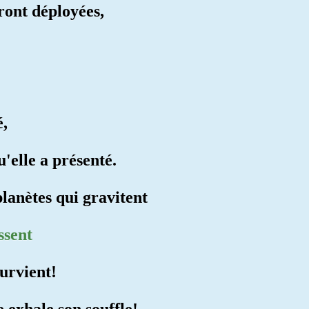
eront déployées,
é,
'elle a présenté.
 planètes qui gravitent
ssent
survient!
e exhale son souffle!