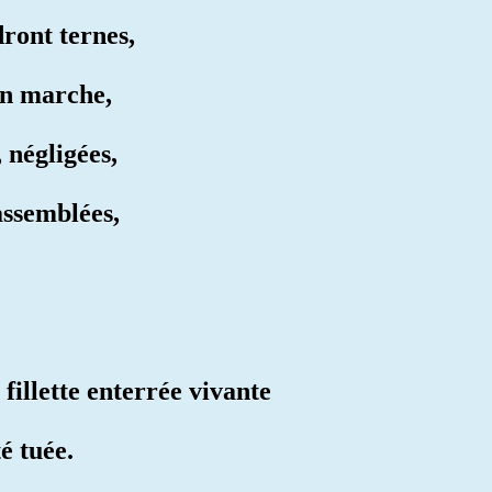
dront ternes,
en marche,
 négligées,
rassemblées,
fillette enterrée vivante
é tuée.