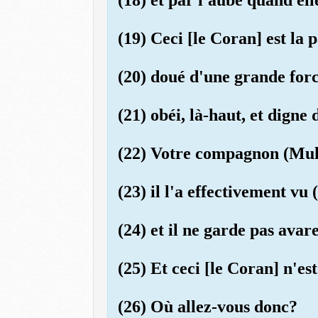
(19) Ceci [le Coran] est la
(20) doué d'une grande forc
(21) obéi, là-haut, et digne 
(22) Votre compagnon (Muh
(23) il l'a effectivement vu
(24) et il ne garde pas avar
(25) Et ceci [le Coran] n'es
(26) Où allez-vous donc?