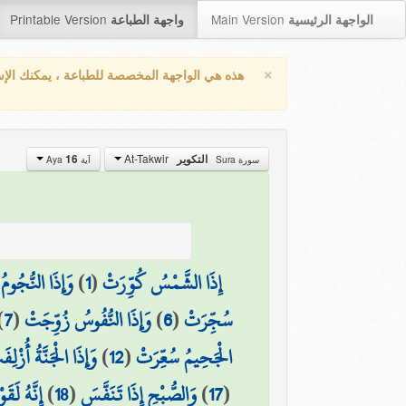
Printable Version
Main Version
الواجهة الرئيسية
واجهة الطباعة
×
هذه هي الواجهة المخصصة للطباعة ، يمكنك الإ
At-Takwir
16
التكوير
سورة Sura
آية Aya
وَإِذَا النُّجُو
)
1
(
إِذَا الشَّمْسُ كُوِّرَتْ
)
7
(
وَإِذَا النُّفُوسُ زُوِّجَتْ
)
6
(
سُجِّرَتْ
وَإِذَا الْجَنَّةُ أُزْلِف
)
12
(
الْجَحِيمُ سُعِّرَتْ
إِنَّهُ لَق
)
18
(
وَالصُّبْحِ إِذَا تَنَفَّسَ
)
17
(