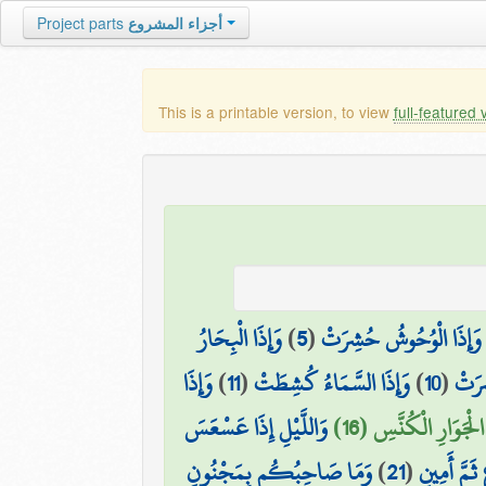
Project parts
أجزاء المشروع
This is a printable version, to view
full-featured 
وَإِذَا الْبِحَارُ
)
5
(
وَإِذَا الْوُحُوشُ حُشِرَتْ
وَإِذَا
)
11
(
وَإِذَا السَّمَاءُ كُشِطَتْ
)
10
(
ِرَتْ
الْجَوَارِ الْكُنَّسِ (16)
وَاللَّيْلِ إِذَا عَسْعَسَ
وَمَا صَاحِبُكُم بِمَجْنُونٍ
)
21
(
ثَمَّ أَمِينٍ