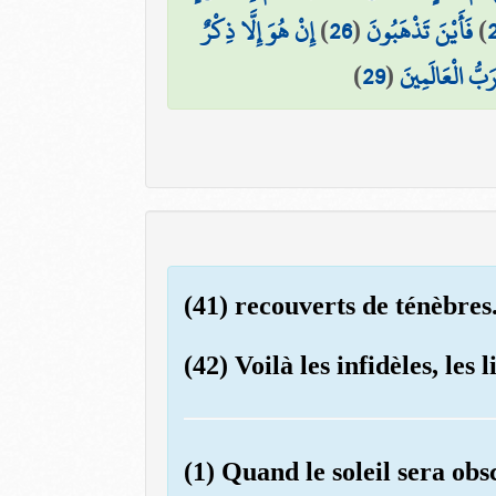
إِنْ هُوَ إِلَّا ذِكْرٌ
)
26
(
فَأَيْنَ تَذْهَبُونَ
)
)
29
(
َبُّ الْعَالَمِينَ
(41) recouverts de ténèbres
(42) Voilà les infidèles, les l
(1) Quand le soleil sera obs