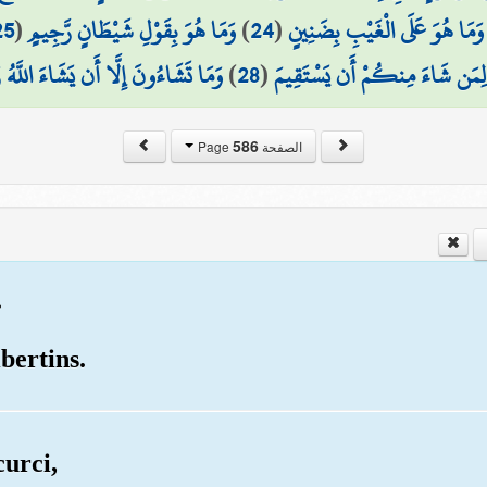
25
(
وَمَا هُوَ بِقَوْلِ شَيْطَانٍ رَّجِيمٍ
)
24
(
وَمَا هُوَ عَلَى الْغَيْبِ بِضَنِينٍ
وَمَا تَشَاءُونَ إِلَّا أَن يَشَاءَ اللَّهُ ر
)
28
(
لِمَن شَاءَ مِنكُمْ أَن يَسْتَقِيمَ
586
الصفحة Page
.
ibertins.
curci,