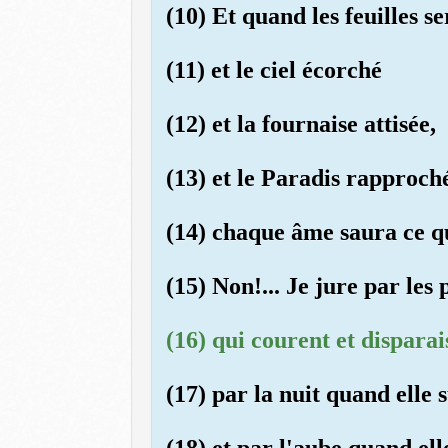
(10) Et quand les feuilles s
(11) et le ciel écorché
(12) et la fournaise attisée,
(13) et le Paradis rapproch
(14) chaque âme saura ce qu
(15) Non!... Je jure par les
(16) qui courent et disparai
(17) par la nuit quand elle 
(18) et par l'aube quand ell