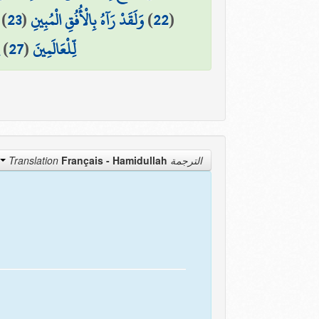
)
23
(
وَلَقَدْ رَآهُ بِالْأُفُقِ الْمُبِينِ
)
22
(
)
27
(
لِّلْعَالَمِينَ
Français - Hamidullah
الترجمة Translation