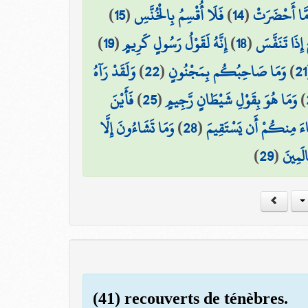
)
15
(
فَلَا أُقْسِمُ بِالْخُنَّسِ
)
14
(
َا أَحْضَرَتْ
)
19
(
إِنَّهُ لَقَوْلُ رَسُولٍ كَرِيمٍ
)
18
(
 إِذَا تَنَفَّسَ
وَلَقَدْ رَآهُ
)
22
(
وَمَا صَاحِبُكُم بِمَجْنُونٍ
)
21
فَأَيْنَ
)
25
(
وَمَا هُوَ بِقَوْلِ شَيْطَانٍ رَّجِيمٍ
)
وَمَا تَشَاءُونَ إِلَّا
)
28
(
ءَ مِنكُمْ أَن يَسْتَقِيمَ
)
29
(
الَمِينَ
(41) recouverts de ténèbres.