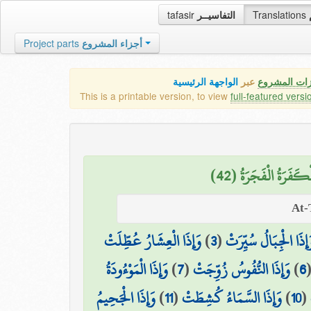
tafasir
التفاسيــر
Translations
Project parts
أجزاء المشروع
زات المشروع
عبر
الواجهة الرئيسية
This is a printable version, to view
full-featured versi
ْكَفَرَةُ الْفَجَرَةُ (42
وَإِذَا الْعِشَارُ عُطِّلَتْ
)
3
(
َإِذَا الْجِبَالُ سُيِّرَتْ
وَإِذَا الْمَوْءُودَةُ
)
7
(
وَإِذَا النُّفُوسُ زُوِّجَتْ
)
6
وَإِذَا الْجَحِيمُ
)
11
(
وَإِذَا السَّمَاءُ كُشِطَتْ
)
10
(