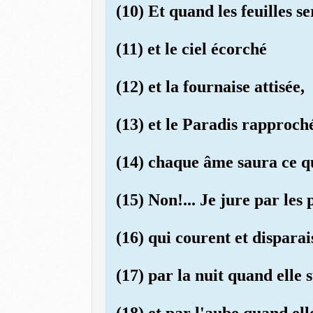
(10) Et quand les feuilles s
(11) et le ciel écorché
(12) et la fournaise attisée,
(13) et le Paradis rapproch
(14) chaque âme saura ce qu
(15) Non!... Je jure par les
(16) qui courent et disparai
(17) par la nuit quand elle 
(18) et par l'aube quand ell