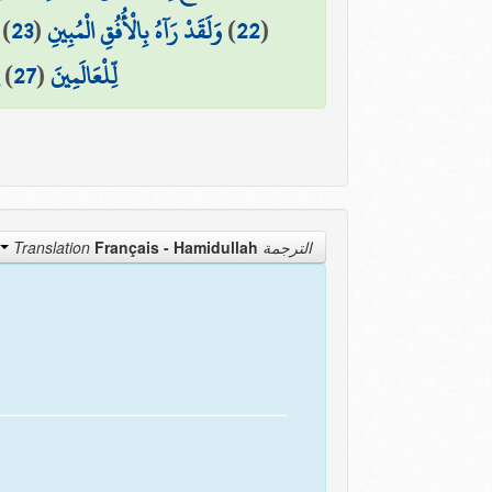
)
23
(
وَلَقَدْ رَآهُ بِالْأُفُقِ الْمُبِينِ
)
22
(
)
27
(
لِّلْعَالَمِينَ
Français - Hamidullah
الترجمة Translation