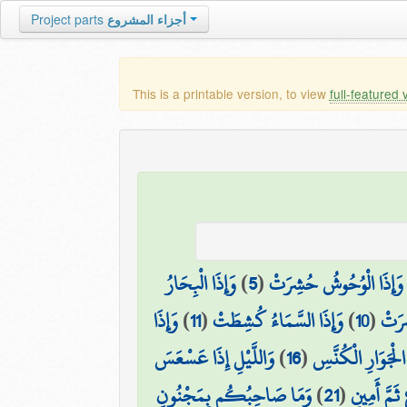
Project parts
أجزاء المشروع
This is a printable version, to view
full-featured 
وَإِذَا الْبِحَارُ
)
5
(
وَإِذَا الْوُحُوشُ حُشِرَتْ
وَإِذَا
)
11
(
وَإِذَا السَّمَاءُ كُشِطَتْ
)
10
(
ِرَتْ
وَاللَّيْلِ إِذَا عَسْعَسَ
)
16
(
الْجَوَارِ الْكُنَّسِ
وَمَا صَاحِبُكُم بِمَجْنُونٍ
)
21
(
ثَمَّ أَمِينٍ