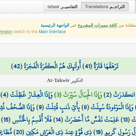
tafasir
التفاسيــر
Translations
التراجــم
ستفادة من
كافة مميزات المشروع
عبر
الواجهة الرئيسية
version
switch to the
Main interface
)
42
(
أُولَٰئِكَ هُمُ الْكَفَرَةُ الْفَجَرَةُ
)
41
(
تَرْهَقُهَا قَتَرَةٌ
التكوير At-Takwir
)
4
(
وَإِذَا الْعِشَارُ عُطِّلَتْ
وَإِذَا الْجِبَالُ سُيِّرَتْ (3)
)
2
(
مُ انكَدَرَتْ
وَإِذَا الصُّحُفُ نُش
)
9
(
بِأَيِّ ذَنبٍ قُتِلَتْ
)
8
(
وَإِذَا الْمَوْءُودَةُ سُئِلَتْ
)
15
(
فَلَا أُقْسِمُ بِالْخُنَّسِ
)
14
(
عَلِمَتْ نَفْسٌ مَّا أَحْضَرَتْ
)
13
(
َتْ
مُّطَاعٍ 
)
20
(
ذِي قُوَّةٍ عِندَ ذِي الْعَرْشِ مَكِينٍ
)
19
(
َوْلُ رَسُولٍ كَرِيمٍ