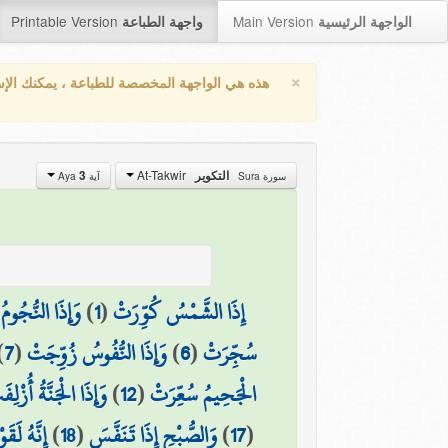
Printable Version
Main Version
الواجهة الرئيسية
واجهة الطباعة
×
هذه هي الواجهة المخصصة للطباعة ، يمكنك الإ
At-Takwir
3
التكوير
سورة Sura
آية Aya
وَإِذَا النُّجُو
)
1
(
إِذَا الشَّمْسُ كُوِّرَتْ
)
7
(
وَإِذَا النُّفُوسُ زُوِّجَتْ
)
6
(
سُجِّرَتْ
وَإِذَا الْجَنَّةُ أُزْلِف
)
12
(
الْجَحِيمُ سُعِّرَتْ
إِنَّهُ لَق
)
18
(
وَالصُّبْحِ إِذَا تَنَفَّسَ
)
17
(