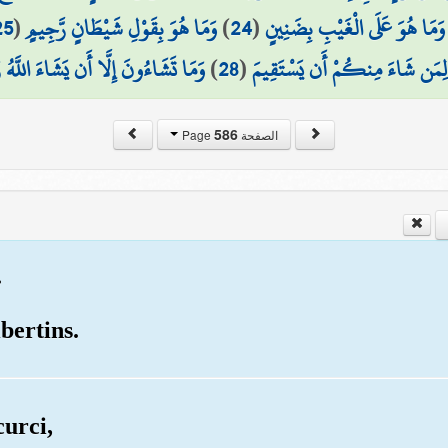
25
(
وَمَا هُوَ بِقَوْلِ شَيْطَانٍ رَّجِيمٍ
)
24
(
وَمَا هُوَ عَلَى الْغَيْبِ بِضَنِينٍ
وَمَا تَشَاءُونَ إِلَّا أَن يَشَاءَ اللَّهُ ر
)
28
(
لِمَن شَاءَ مِنكُمْ أَن يَسْتَقِيمَ
586
الصفحة Page
.
ibertins.
curci,