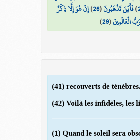
إِنْ هُوَ إِلَّا ذِكْرٌ
)
26
(
فَأَيْنَ تَذْهَبُونَ
)
)
29
(
َبُّ الْعَالَمِينَ
(41) recouverts de ténèbres
(42) Voilà les infidèles, les l
(1) Quand le soleil sera obs