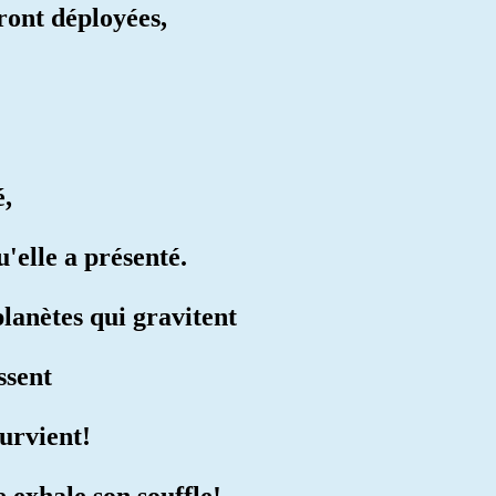
eront déployées,
é,
'elle a présenté.
 planètes qui gravitent
ssent
survient!
e exhale son souffle!