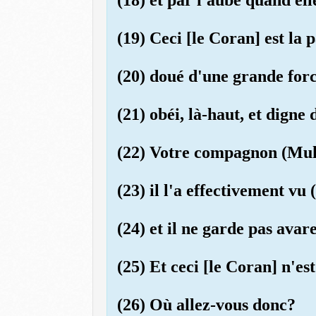
(19) Ceci [le Coran] est la
(20) doué d'une grande forc
(21) obéi, là-haut, et digne 
(22) Votre compagnon (Muh
(23) il l'a effectivement vu
(24) et il ne garde pas avar
(25) Et ceci [le Coran] n'es
(26) Où allez-vous donc?