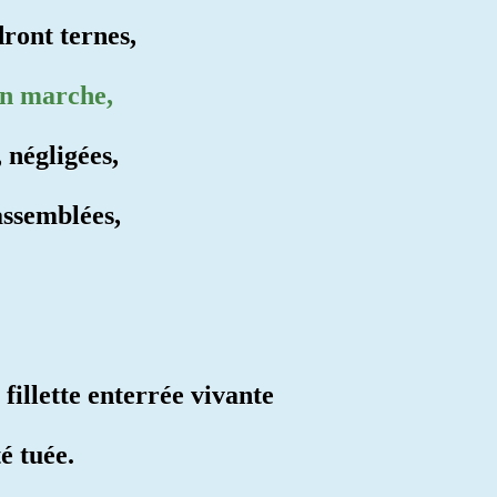
dront ternes,
en marche,
 négligées,
rassemblées,
fillette enterrée vivante
é tuée.