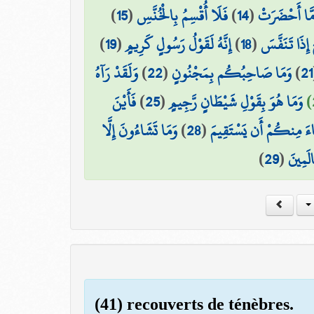
)
15
(
فَلَا أُقْسِمُ بِالْخُنَّسِ
)
14
(
َا أَحْضَرَتْ
)
19
(
إِنَّهُ لَقَوْلُ رَسُولٍ كَرِيمٍ
)
18
(
 إِذَا تَنَفَّسَ
وَلَقَدْ رَآهُ
)
22
(
وَمَا صَاحِبُكُم بِمَجْنُونٍ
)
21
فَأَيْنَ
)
25
(
وَمَا هُوَ بِقَوْلِ شَيْطَانٍ رَّجِيمٍ
وَمَا تَشَاءُونَ إِلَّا
)
28
(
ءَ مِنكُمْ أَن يَسْتَقِيمَ
)
29
(
الَمِينَ
(41) recouverts de ténèbres.