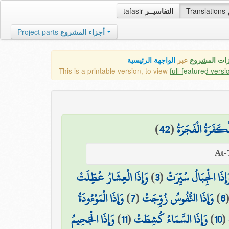
tafasir
التفاسيــر
Translations
Project parts
أجزاء المشروع
زات المشروع
عبر
الواجهة الرئيسية
This is a printable version, to view
full-featured versi
)
42
(
ْكَفَرَةُ الْفَجَرَةُ
وَإِذَا الْعِشَارُ عُطِّلَتْ
)
3
(
َإِذَا الْجِبَالُ سُيِّرَتْ
وَإِذَا الْمَوْءُودَةُ
)
7
(
وَإِذَا النُّفُوسُ زُوِّجَتْ
)
6
وَإِذَا الْجَحِيمُ
)
11
(
وَإِذَا السَّمَاءُ كُشِطَتْ
)
10
(