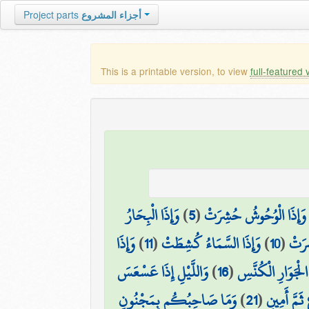
Project parts
أجزاء المشروع
This is a printable version, to view
full-featured 
وَإِذَا الْبِحَارُ
)
5
(
وَإِذَا الْوُحُوشُ حُشِرَتْ
وَإِذَا
)
11
(
وَإِذَا السَّمَاءُ كُشِطَتْ
)
10
(
ِرَتْ
وَاللَّيْلِ إِذَا عَسْعَسَ
)
16
(
الْجَوَارِ الْكُنَّسِ
وَمَا صَاحِبُكُم بِمَجْنُونٍ
)
21
(
ثَمَّ أَمِينٍ