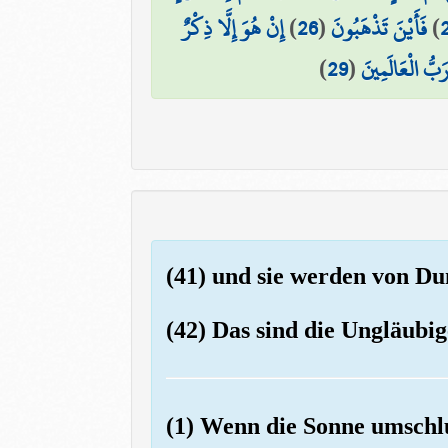
إِنْ هُوَ إِلَّا ذِكْرٌ
)
26
(
فَأَيْنَ تَذْهَبُونَ
)
)
29
(
َبُّ الْعَالَمِينَ
(41) und sie werden von Dun
(42) Das sind die Ungläubig
(1) Wenn die Sonne umschl