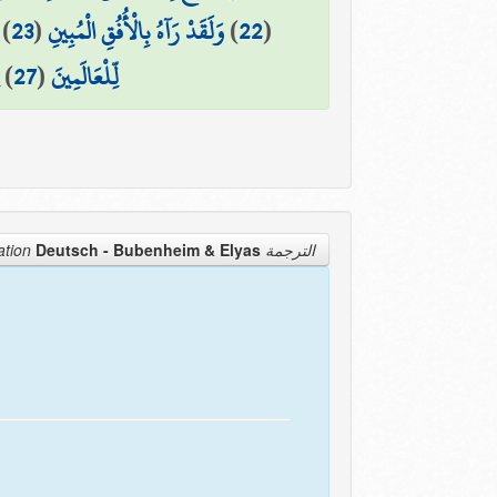
)
23
(
وَلَقَدْ رَآهُ بِالْأُفُقِ الْمُبِينِ
)
22
(
)
27
(
لِّلْعَالَمِينَ
Deutsch - Bubenheim & Elyas
الترجمة Translation