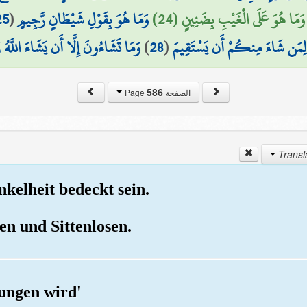
25
(
وَمَا هُوَ بِقَوْلِ شَيْطَانٍ رَّجِيمٍ
وَمَا هُوَ عَلَى الْغَيْبِ بِضَنِينٍ (24)
وَمَا تَشَاءُونَ إِلَّا أَن يَشَاءَ اللَّهُ ر
)
28
(
لِمَن شَاءَ مِنكُمْ أَن يَسْتَقِيمَ
586
الصفحة Page
kelheit bedeckt sein.
en und Sittenlosen.
ungen wird'