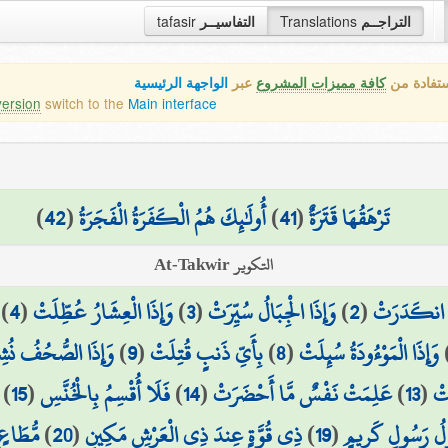
tafasir
التفاسيــر
Translations
التراجــم
ستفادة من
كافة مميزات المشروع
عبر
الواجهة الرئيسية
version
switch to the
Main interface
)
42
(
أُولَٰئِكَ هُمُ الْكَفَرَةُ الْفَجَرَةُ
)
41
(
تَرْهَقُهَا قَتَرَةٌ
التكوير At-Takwir
)
4
(
وَإِذَا الْعِشَارُ عُطِّلَتْ
)
3
(
وَإِذَا الْجِبَالُ سُيِّرَتْ
)
2
(
مُ انكَدَرَتْ
وَإِذَا الصُّحُفُ نُش
)
9
(
بِأَيِّ ذَنبٍ قُتِلَتْ
)
8
(
وَإِذَا الْمَوْءُودَةُ سُئِلَتْ
)
15
(
فَلَا أُقْسِمُ بِالْخُنَّسِ
)
14
(
عَلِمَتْ نَفْسٌ مَّا أَحْضَرَتْ
)
13
(
َتْ
مُّطَاعٍ 
)
20
(
ذِي قُوَّةٍ عِندَ ذِي الْعَرْشِ مَكِينٍ
)
19
(
َوْلُ رَسُولٍ كَرِيمٍ