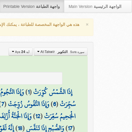
Printable Version
Main Version
الواجهة الرئيسية
واجهة الطباعة
×
هذه هي الواجهة المخصصة للطباعة ، يمكنك الإ
At-Takwir
24
التكوير
سورة Sura
آية Aya
وَإِذَا النُّجُو
)
1
(
إِذَا الشَّمْسُ كُوِّرَتْ
)
7
(
وَإِذَا النُّفُوسُ زُوِّجَتْ
)
6
(
سُجِّرَتْ
وَإِذَا الْجَنَّةُ أُزْلِف
)
12
(
الْجَحِيمُ سُعِّرَتْ
إِنَّهُ لَق
)
18
(
وَالصُّبْحِ إِذَا تَنَفَّسَ
)
17
(