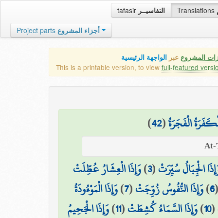
tafasir
التفاسيــر
Translations
Project parts
أجزاء المشروع
زات المشروع
عبر
الواجهة الرئيسية
This is a printable version, to view
full-featured versi
)
42
(
ْكَفَرَةُ الْفَجَرَةُ
وَإِذَا الْعِشَارُ عُطِّلَتْ
)
3
(
َإِذَا الْجِبَالُ سُيِّرَتْ
وَإِذَا الْمَوْءُودَةُ
)
7
(
وَإِذَا النُّفُوسُ زُوِّجَتْ
)
6
وَإِذَا الْجَحِيمُ
)
11
(
وَإِذَا السَّمَاءُ كُشِطَتْ
)
10
(