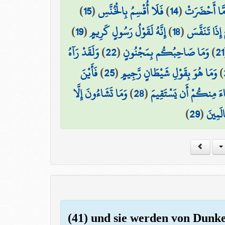
)
15
(
فَلَا أُقْسِمُ بِالْخُنَّسِ
)
14
(
َا أَحْضَرَتْ
)
19
(
إِنَّهُ لَقَوْلُ رَسُولٍ كَرِيمٍ
)
18
(
 إِذَا تَنَفَّسَ
وَلَقَدْ رَآهُ
)
22
(
وَمَا صَاحِبُكُم بِمَجْنُونٍ
)
21
فَأَيْنَ
)
25
(
وَمَا هُوَ بِقَوْلِ شَيْطَانٍ رَّجِيمٍ
)
وَمَا تَشَاءُونَ إِلَّا
)
28
(
ءَ مِنكُمْ أَن يَسْتَقِيمَ
)
29
(
الَمِينَ
(41) und sie werden von Dunkel