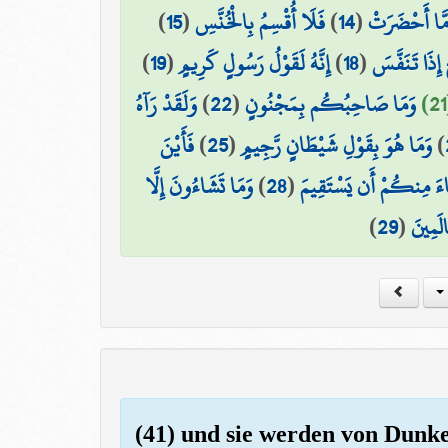
)
15
(
فَلَا أُقْسِمُ بِالْخُنَّسِ
)
14
(
َا أَحْضَرَتْ
)
19
(
إِنَّهُ لَقَوْلُ رَسُولٍ كَرِيمٍ
)
18
(
 إِذَا تَنَفَّسَ
وَلَقَدْ رَآهُ
)
22
(
وَمَا صَاحِبُكُم بِمَجْنُونٍ
فَأَيْنَ
)
25
(
وَمَا هُوَ بِقَوْلِ شَيْطَانٍ رَّجِيمٍ
)
وَمَا تَشَاءُونَ إِلَّا
)
28
(
ءَ مِنكُمْ أَن يَسْتَقِيمَ
)
29
(
الَمِينَ
(41) und sie werden von Dunkel