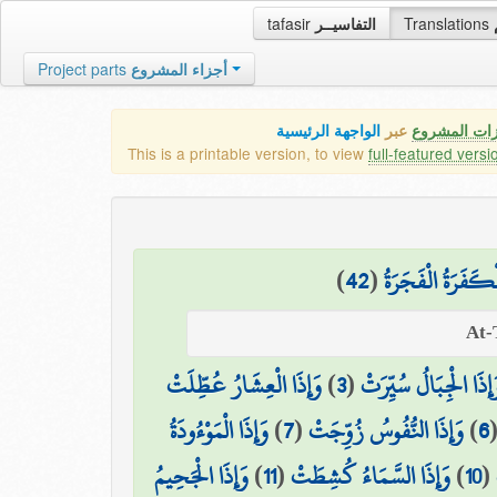
tafasir
التفاسيــر
Translations
Project parts
أجزاء المشروع
زات المشروع
عبر
الواجهة الرئيسية
This is a printable version, to view
full-featured versi
)
42
(
ْكَفَرَةُ الْفَجَرَةُ
وَإِذَا الْعِشَارُ عُطِّلَتْ
)
3
(
َإِذَا الْجِبَالُ سُيِّرَتْ
وَإِذَا الْمَوْءُودَةُ
)
7
(
وَإِذَا النُّفُوسُ زُوِّجَتْ
)
6
وَإِذَا الْجَحِيمُ
)
11
(
وَإِذَا السَّمَاءُ كُشِطَتْ
)
10
(