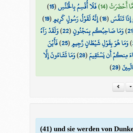
)
15
(
فَلَا أُقْسِمُ بِالْخُنَّسِ
َا أَحْضَرَتْ (14
)
19
(
إِنَّهُ لَقَوْلُ رَسُولٍ كَرِيمٍ
)
18
(
 إِذَا تَنَفَّسَ
وَلَقَدْ رَآهُ
)
22
(
وَمَا صَاحِبُكُم بِمَجْنُونٍ
)
21
فَأَيْنَ
)
25
(
وَمَا هُوَ بِقَوْلِ شَيْطَانٍ رَّجِيمٍ
)
وَمَا تَشَاءُونَ إِلَّا
)
28
(
ءَ مِنكُمْ أَن يَسْتَقِيمَ
)
29
(
الَمِينَ
(41) und sie werden von Dunkel