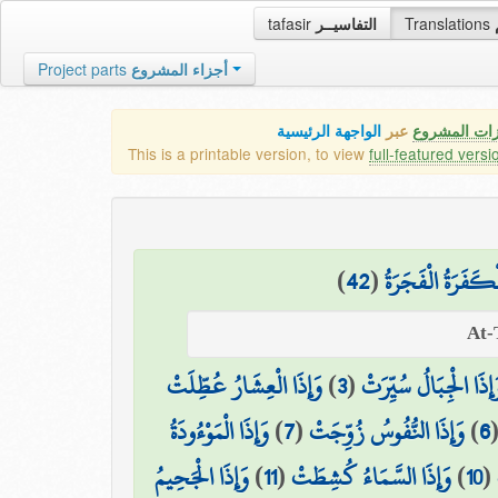
tafasir
التفاسيــر
Translations
Project parts
أجزاء المشروع
زات المشروع
عبر
الواجهة الرئيسية
This is a printable version, to view
full-featured versi
)
42
(
ْكَفَرَةُ الْفَجَرَةُ
وَإِذَا الْعِشَارُ عُطِّلَتْ
)
3
(
َإِذَا الْجِبَالُ سُيِّرَتْ
وَإِذَا الْمَوْءُودَةُ
)
7
(
وَإِذَا النُّفُوسُ زُوِّجَتْ
)
6
وَإِذَا الْجَحِيمُ
)
11
(
وَإِذَا السَّمَاءُ كُشِطَتْ
)
10
(