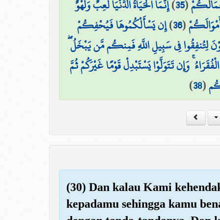
إِنَّمَا الْحَيَاةُ الدُّنْيَا لَعِبٌ وَلَهْوٌ ۚ
)
35
(
َعْمَالَكُمْ
إِن يَسْأَلْكُمُوهَا فَيُحْفِكُمْ
)
36
(
َمْوَالَكُمْ
ْعَوْنَ لِتُنفِقُوا فِي سَبِيلِ اللَّهِ فَمِنكُم مَّن يَبْخَلُ
ْفُقَرَاءُ ۚ وَإِن تَتَوَلَّوْا يَسْتَبْدِلْ قَوْمًا غَيْرَكُمْ ثُمَّ
)
38
(
َكُم
(30) Dan kalau Kami kehenda
kepadamu sehingga kamu ben