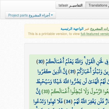
tafasir
التفاسيــر
Translations
Project parts
أجزاء المشروع
زات المشروع
عبر
الواجهة الرئيسية
This is a printable version, to view
full-featured versi
)
30
(
مْ فِي لَحْنِ الْقَوْلِ ۚ وَاللَّهُ يَعْلَمُ أَعْمَالَكُمْ
إِنَّ الَّذِينَ كَفَرُوا
)
31
(
نَ وَنَبْلُوَ أَخْبَارَكُمْ
َ لَهُمُ الْهُدَىٰ لَن يَضُرُّوا اللَّهَ شَيْئًا وَسَيُحْبِطُ
۞ يعُوا الرَّسُولَ وَلَا تُبْطِلُوا أَعْمَالَكُمْ (33
إِنَّ
فَلَا تَهِنُوا وَتَدْعُوا
)
34
(
 فَلَن يَغْفِرَ اللَّهُ لَهُمْ