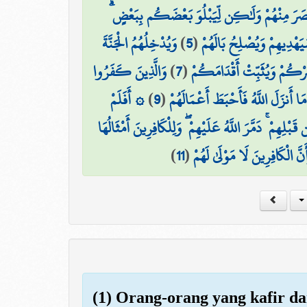
لَانتَصَرَ مِنْهُمْ وَلَٰكِن لِّيَبْلُوَ بَعْضَكُم بِبَعْضٍ
وَيُدْخِلُهُمُ الْجَنَّةَ
)
5
(
يَهْدِيهِمْ وَيُصْلِحُ بَالَهُمْ
وَالَّذِينَ كَفَرُوا
)
7
(
صُرْكُمْ وَيُثَبِّتْ أَقْدَامَكُمْ
۞ أَفَلَمْ
)
9
(
مَا أَنزَلَ اللَّهُ فَأَحْبَطَ أَعْمَالَهُمْ
هِمْ ۚ دَمَّرَ اللَّهُ عَلَيْهِمْ ۖ وَلِلْكَافِرِينَ أَمْثَالُهَا
)
11
(
َنَّ الْكَافِرِينَ لَا مَوْلَىٰ لَهُمْ
(1) Orang-orang yang kafir da