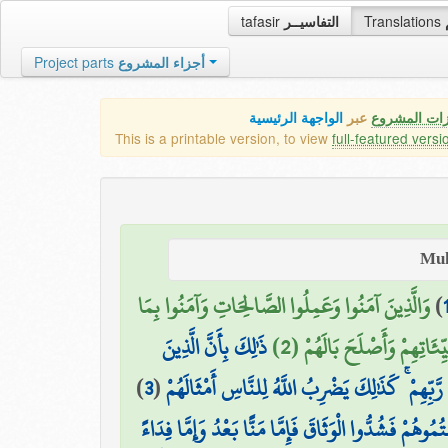
tafasir
التفاسيــر
Translations
Project parts
أجزاء المشروع
زات المشروع
عبر
الواجهة الرئيسية
This is a printable version, to view
full-featured versi
وَالَّذِينَ آمَنُوا وَعَمِلُوا الصَّالِحَاتِ وَآمَنُوا بِمَا
)
ِّئَاتِهِمْ وَأَصْلَحَ بَالَهُمْ (2
ذَٰلِكَ بِأَنَّ الَّذِينَ
)
3
(
َبِّهِمْ ۚ كَذَٰلِكَ يَضْرِبُ اللَّهُ لِلنَّاسِ أَمْثَالَهُمْ
ُوهُمْ فَشُدُّوا الْوَثَاقَ فَإِمَّا مَنًّا بَعْدُ وَإِمَّا فِدَاءً