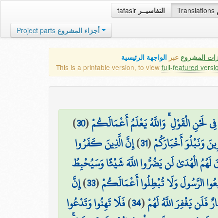
tafasir
التفاسيــر
Translations
Project parts
أجزاء المشروع
زات المشروع
عبر
الواجهة الرئيسية
This is a printable version, to view
full-featured versi
)
30
(
مْ فِي لَحْنِ الْقَوْلِ ۚ وَاللَّهُ يَعْلَمُ أَعْمَالَكُمْ
إِنَّ الَّذِينَ كَفَرُوا
)
31
(
نَ وَنَبْلُوَ أَخْبَارَكُمْ
َ لَهُمُ الْهُدَىٰ لَن يَضُرُّوا اللَّهَ شَيْئًا وَسَيُحْبِطُ
إِنَّ
)
33
(
۞ يعُوا الرَّسُولَ وَلَا تُبْطِلُوا أَعْمَالَكُمْ
فَلَا تَهِنُوا وَتَدْعُوا
)
34
(
 فَلَن يَغْفِرَ اللَّهُ لَهُمْ