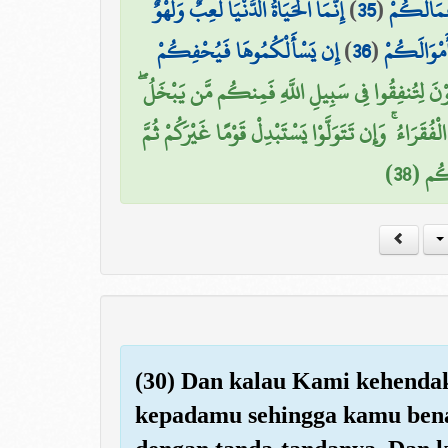
إِنَّمَا الْحَيَاةُ الدُّنْيَا لَعِبٌ وَلَهْوٌ ۚ
)
35
(
َعْمَالَكُمْ
إِن يَسْأَلْكُمُوهَا فَيُحْفِكُمْ
)
36
(
َمْوَالَكُمْ
ْعَوْنَ لِتُنفِقُوا فِي سَبِيلِ اللَّهِ فَمِنكُم مَّن يَبْخَلُ
ْفُقَرَاءُ ۚ وَإِن تَتَوَلَّوْا يَسْتَبْدِلْ قَوْمًا غَيْرَكُمْ ثُمَّ
ُم (38
(30) Dan kalau Kami kehenda
kepadamu sehingga kamu ben