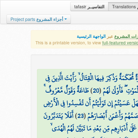
tafasir
التفاسيــر
Translations
Project parts
أجزاء المشروع
زات المشروع
عبر
الواجهة الرئيسية
This is a printable version, to view
full-featured versi
ٌ مُّحْكَمَةٌ وَذُكِرَ فِيهَا الْقِتَالُ ۙ رَأَيْتَ الَّذِينَ فِي
طَاعَةٌ وَقَوْلٌ مَّعْرُوفٌ ۚ
)
20
(
وْتِ ۖ فَأَوْلَىٰ لَهُمْ
َلْ عَسَيْتُمْ إِن تَوَلَّيْتُمْ أَن تُفْسِدُوا فِي الْأَرْضِ
أَفَلَا يَتَدَبَّرُونَ
)
23
(
أَصَمَّهُمْ وَأَعْمَىٰ أَبْصَارَهُمْ
ُوا عَلَىٰ أَدْبَارِهِم مِّن بَعْدِ مَا تَبَيَّنَ لَهُمُ الْهُدَى