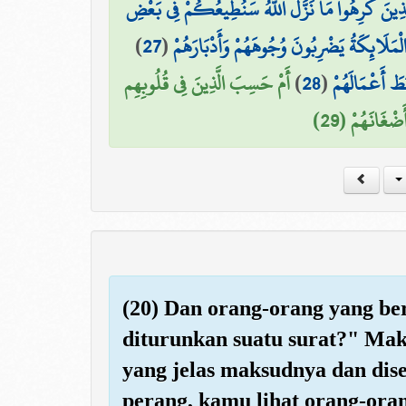
 لِلَّذِينَ كَرِهُوا مَا نَزَّلَ اللَّهُ سَنُطِيعُكُمْ فِي بَعْضِ
)
27
(
الْمَلَائِكَةُ يَضْرِبُونَ وُجُوهَهُمْ وَأَدْبَارَهُمْ
أَمْ حَسِبَ الَّذِينَ فِي قُلُوبِهِم
)
28
(
َطَ أَعْمَالَهُمْ
َضْغَانَهُمْ (29
(20) Dan orang-orang yang be
diturunkan suatu surat?" Mak
yang jelas maksudnya dan dis
perang, kamu lihat orang-ora