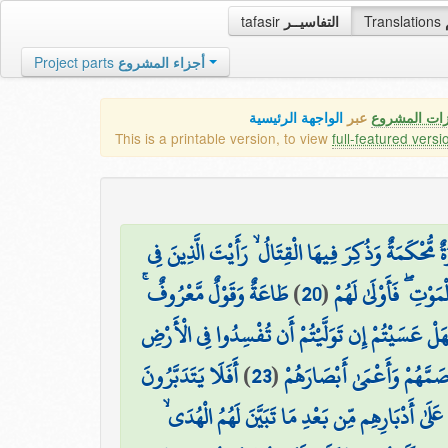
tafasir
التفاسيــر
Translations
Project parts
أجزاء المشروع
زات المشروع
عبر
الواجهة الرئيسية
This is a printable version, to view
full-featured versi
ٌ مُّحْكَمَةٌ وَذُكِرَ فِيهَا الْقِتَالُ ۙ رَأَيْتَ الَّذِينَ فِي
طَاعَةٌ وَقَوْلٌ مَّعْرُوفٌ ۚ
)
20
(
وْتِ ۖ فَأَوْلَىٰ لَهُمْ
َلْ عَسَيْتُمْ إِن تَوَلَّيْتُمْ أَن تُفْسِدُوا فِي الْأَرْضِ
أَفَلَا يَتَدَبَّرُونَ
)
23
(
أَصَمَّهُمْ وَأَعْمَىٰ أَبْصَارَهُمْ
ُوا عَلَىٰ أَدْبَارِهِم مِّن بَعْدِ مَا تَبَيَّنَ لَهُمُ الْهُدَى