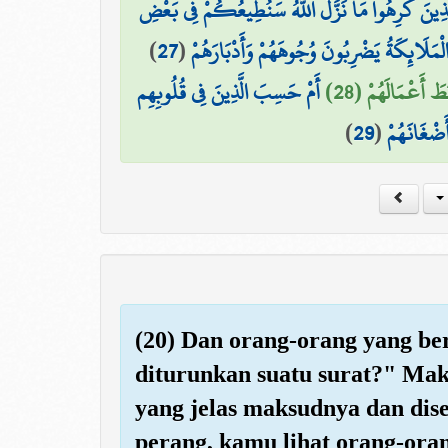
 لِلَّذِينَ كَرِهُوا مَا نَزَّلَ اللَّهُ سَنُطِيعُكُمْ فِي بَعْضِ
)
27
(
الْمَلَائِكَةُ يَضْرِبُونَ وُجُوهَهُمْ وَأَدْبَارَهُمْ
طَ أَعْمَالَهُمْ (28
أَمْ حَسِبَ الَّذِينَ فِي قُلُوبِهِم
)
29
(
َضْغَانَهُمْ
(20) Dan orang-orang yang be
diturunkan suatu surat?" Mak
yang jelas maksudnya dan dis
perang, kamu lihat orang-ora