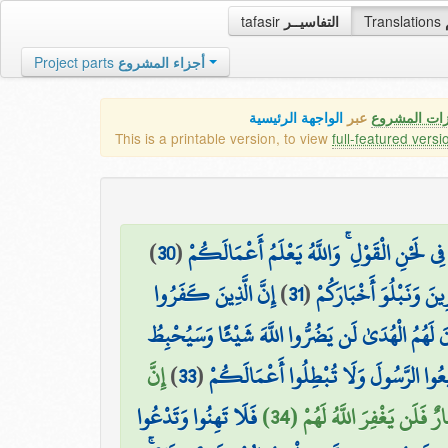
tafasir
التفاسيــر
Translations
Project parts
أجزاء المشروع
زات المشروع
عبر
الواجهة الرئيسية
This is a printable version, to view
full-featured versi
)
30
(
مْ فِي لَحْنِ الْقَوْلِ ۚ وَاللَّهُ يَعْلَمُ أَعْمَالَكُمْ
إِنَّ الَّذِينَ كَفَرُوا
)
31
(
نَ وَنَبْلُوَ أَخْبَارَكُمْ
َ لَهُمُ الْهُدَىٰ لَن يَضُرُّوا اللَّهَ شَيْئًا وَسَيُحْبِطُ
إِنَّ
)
33
(
۞ يعُوا الرَّسُولَ وَلَا تُبْطِلُوا أَعْمَالَكُمْ
فَلَن يَغْفِرَ اللَّهُ لَهُمْ (34
فَلَا تَهِنُوا وَتَدْعُوا