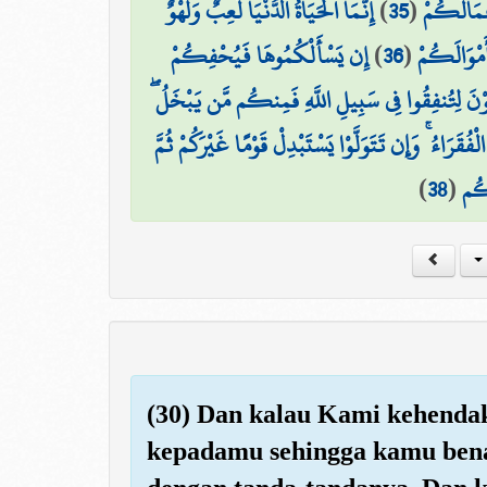
إِنَّمَا الْحَيَاةُ الدُّنْيَا لَعِبٌ وَلَهْوٌ ۚ
)
35
(
َعْمَالَكُمْ
إِن يَسْأَلْكُمُوهَا فَيُحْفِكُمْ
)
36
(
َمْوَالَكُمْ
ْعَوْنَ لِتُنفِقُوا فِي سَبِيلِ اللَّهِ فَمِنكُم مَّن يَبْخَلُ
ْفُقَرَاءُ ۚ وَإِن تَتَوَلَّوْا يَسْتَبْدِلْ قَوْمًا غَيْرَكُمْ ثُمَّ
)
38
(
َكُم
(30) Dan kalau Kami kehenda
kepadamu sehingga kamu ben