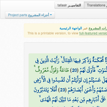
tafasir
التفاسيــر
Translations
Project parts
أجزاء المشروع
زات المشروع
عبر
الواجهة الرئيسية
This is a printable version, to view
full-featured versi
ٌ مُّحْكَمَةٌ وَذُكِرَ فِيهَا الْقِتَالُ ۙ رَأَيْتَ الَّذِينَ فِي
طَاعَةٌ وَقَوْلٌ مَّعْرُوفٌ ۚ
)
20
(
وْتِ ۖ فَأَوْلَىٰ لَهُمْ
َلْ عَسَيْتُمْ إِن تَوَلَّيْتُمْ أَن تُفْسِدُوا فِي الْأَرْضِ
أَفَلَا يَتَدَبَّرُونَ
)
23
(
أَصَمَّهُمْ وَأَعْمَىٰ أَبْصَارَهُمْ
ُوا عَلَىٰ أَدْبَارِهِم مِّن بَعْدِ مَا تَبَيَّنَ لَهُمُ الْهُدَى