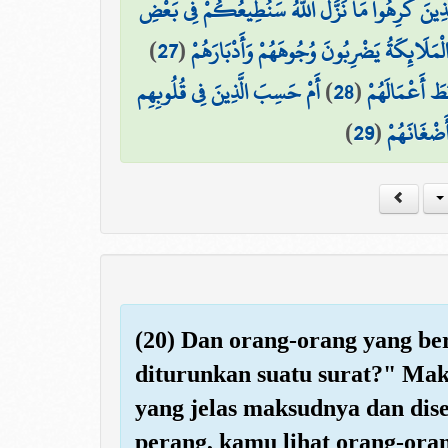
 لِلَّذِينَ كَرِهُوا مَا نَزَّلَ اللَّهُ سَنُطِيعُكُمْ فِي بَعْضِ
)
27
(
الْمَلَائِكَةُ يَضْرِبُونَ وُجُوهَهُمْ وَأَدْبَارَهُمْ
أَمْ حَسِبَ الَّذِينَ فِي قُلُوبِهِم
)
28
(
َطَ أَعْمَالَهُمْ
)
29
(
َضْغَانَهُمْ
(20) Dan orang-orang yang be
diturunkan suatu surat?" Mak
yang jelas maksudnya dan dis
perang, kamu lihat orang-ora