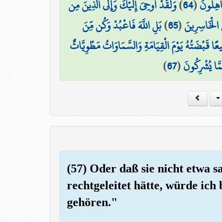
وَلَقَدْ أُوحِيَ إِلَيْكَ وَإِلَى الَّذِينَ مِن
)
64
(
جَاهِلُونَ
بَلِ اللَّهَ فَاعْبُدْ وَكُن مِّنَ
)
65
(
 الْخَاسِرِينَ
يعًا قَبْضَتُهُ يَوْمَ الْقِيَامَةِ وَالسَّمَاوَاتُ مَطْوِيَّاتٌ
)
67
(
مَّا يُشْرِكُونَ
(57) Oder daß sie nicht etwa s
rechtgeleitet hätte, würde ich
gehören."