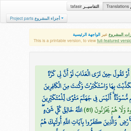
tafasir
التفاسيــر
Translations
Project parts
أجزاء المشروع
زات المشروع
عبر
الواجهة الرئيسية
This is a printable version, to view
full-featured versi
أَوْ تَقُولَ حِينَ تَرَى الْعَذَابَ لَوْ أَنَّ لِي كَرَّةً
َكَذَّبْتَ بِهَا وَاسْتَكْبَرْتَ وَكُنتَ مِنَ الْكَافِرِينَ
 مُّسْوَدَّةٌ ۚ أَلَيْسَ فِي جَهَنَّمَ مَثْوًى لِّلْمُتَكَبِّرِينَ
ُوءُ وَلَا هُمْ يَحْزَنُونَ (61
اللَّهُ خَالِقُ كُلِّ شَيْءٍ ۖ
لْأَرْضِ ۗ وَالَّذِينَ كَفَرُوا بِآيَاتِ اللَّهِ أُولَٰئِكَ هُمُ